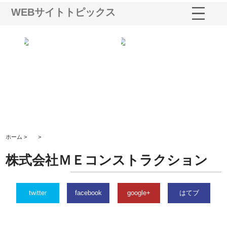
WEBサイトトピックス
選ば
株式会社名神精工の最新ニュー
有限会社エム・ビルドが南多摩
有
ルの
スリリース一覧と注目トピック
で選ばれる道路舗装と土木工事
ネ
の実力
ホーム >
>
株式会社ＭＥコンストラクション
twitter
facebook
google+
はてブ