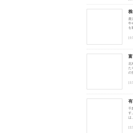
株
鹿
牛
を
[
富
北
た
の
[
有
千
す
は
[