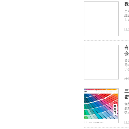
株
土
建
し
[
有
会
資
荷
い
[
三
密
食
装
弘
[