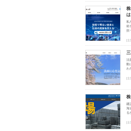
株
は
私
術
担
[
三
法
動
わ
[
株
建
海
る
[