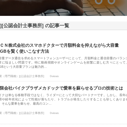
][公認会計士事務所] の記事一覧
ＣＮ株式会社のスマホドクターで月額料金を抑えながら大容量
0GBを賢く使いこなす方法
容量データ通信を求めるスマートフォンユーザーにとって、月額料金と通信容量のバラン
常に悩ましい問題です。特に動画視聴やオンラインゲームを頻繁に楽しむ方々にとって
0GBという大容量プランは魅力的…
士業（専門職種）][公認会計士事務所]
0views
限会社バイクプラザメカドックで愛車を蘇らせるプロの技術とは
イクは単なる移動手段ではなく、ライダーにとって大切なパートナーです。しかし、長年
用や経年劣化によって性能が落ちたり、トラブルが発生したりすることも珍しくありま
。そんな愛車を蘇らせ、最高のコン…
士業（専門職種）][公認会計士事務所]
0views