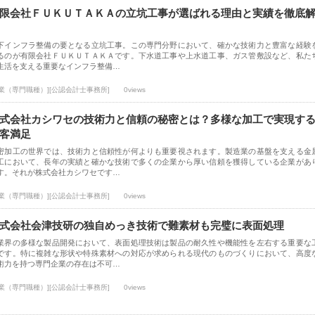
限会社ＦＵＫＵＴＡＫＡの立坑工事が選ばれる理由と実績を徹底
下インフラ整備の要となる立坑工事。この専門分野において、確かな技術力と豊富な経験
るのが有限会社ＦＵＫＵＴＡＫＡです。下水道工事や上水道工事、ガス管敷設など、私た
生活を支える重要なインフラ整備…
士業（専門職種）][公認会計士事務所]
0views
式会社カシワセの技術力と信頼の秘密とは？多様な加工で実現す
客満足
密加工の世界では、技術力と信頼性が何よりも重要視されます。製造業の基盤を支える金
工において、長年の実績と確かな技術で多くの企業から厚い信頼を獲得している企業があ
す。それが株式会社カシワセです…
士業（専門職種）][公認会計士事務所]
0views
式会社会津技研の独自めっき技術で難素材も完璧に表面処理
業界の多様な製品開発において、表面処理技術は製品の耐久性や機能性を左右する重要な
です。特に複雑な形状や特殊素材への対応が求められる現代のものづくりにおいて、高度
術力を持つ専門企業の存在は不可…
士業（専門職種）][公認会計士事務所]
0views