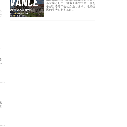
る企業として、舗装工事や土木工事を
手がける専門会社があります。地域住
民の生活を支える道…
る
右
社
負
で
秘
包
三