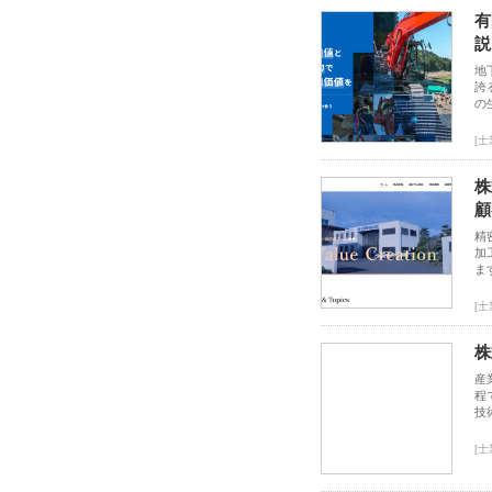
有
説
地
誇
の
[
株
顧
精
加
ま
[
株
産
程
技
[