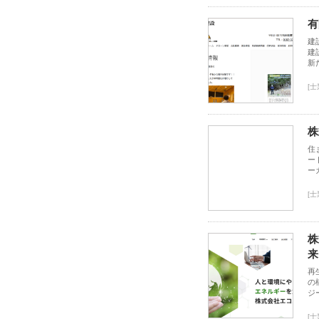
有
建
建
新
[
株
住
ー
ー
[
株
来
再
の
ジ
[