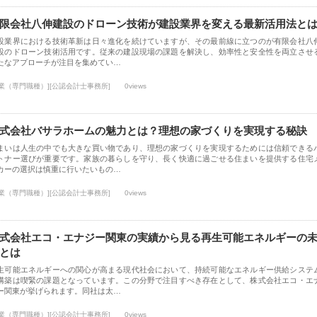
限会社八伸建設のドローン技術が建設業界を変える最新活用法と
設業界における技術革新は日々進化を続けていますが、その最前線に立つのが有限会社八
設のドローン技術活用です。従来の建設現場の課題を解決し、効率性と安全性を両立させ
たなアプローチが注目を集めてい…
士業（専門職種）][公認会計士事務所]
0views
式会社バサラホームの魅力とは？理想の家づくりを実現する秘訣
まいは人生の中でも大きな買い物であり、理想の家づくりを実現するためには信頼できる
トナー選びが重要です。家族の暮らしを守り、長く快適に過ごせる住まいを提供する住宅
カーの選択は慎重に行いたいもの…
士業（専門職種）][公認会計士事務所]
0views
式会社エコ・エナジー関東の実績から見る再生可能エネルギーの
とは
生可能エネルギーへの関心が高まる現代社会において、持続可能なエネルギー供給システ
構築は喫緊の課題となっています。この分野で注目すべき存在として、株式会社エコ・エ
ー関東が挙げられます。同社は太…
士業（専門職種）][公認会計士事務所]
0views