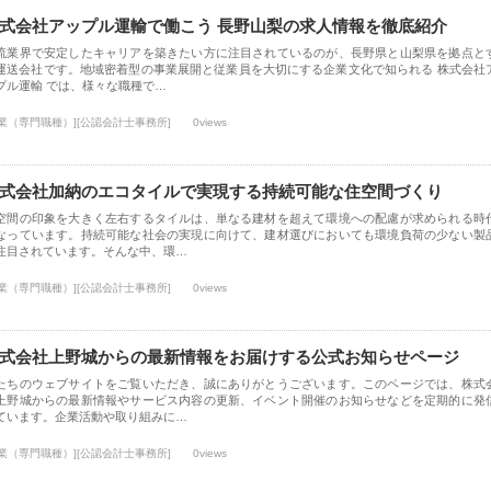
式会社アップル運輸で働こう 長野山梨の求人情報を徹底紹介
流業界で安定したキャリアを築きたい方に注目されているのが、長野県と山梨県を拠点と
運送会社です。地域密着型の事業展開と従業員を大切にする企業文化で知られる 株式会社
プル運輸 では、様々な職種で…
士業（専門職種）][公認会計士事務所]
0views
式会社加納のエコタイルで実現する持続可能な住空間づくり
空間の印象を大きく左右するタイルは、単なる建材を超えて環境への配慮が求められる時
なっています。持続可能な社会の実現に向けて、建材選びにおいても環境負荷の少ない製
注目されています。そんな中、環…
士業（専門職種）][公認会計士事務所]
0views
式会社上野城からの最新情報をお届けする公式お知らせページ
たちのウェブサイトをご覧いただき、誠にありがとうございます。このページでは、株式
上野城からの最新情報やサービス内容の更新、イベント開催のお知らせなどを定期的に発
ています。企業活動や取り組みに…
士業（専門職種）][公認会計士事務所]
0views