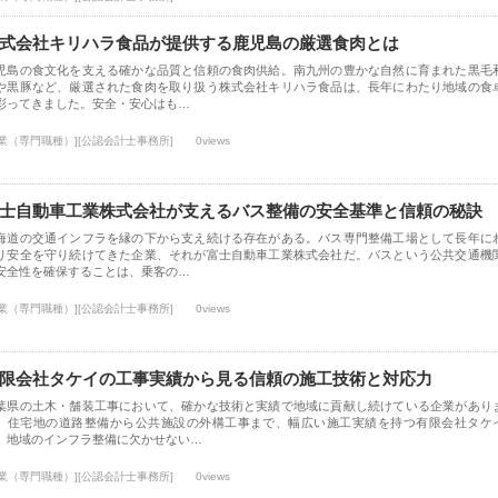
式会社キリハラ食品が提供する鹿児島の厳選食肉とは
児島の食文化を支える確かな品質と信頼の食肉供給。南九州の豊かな自然に育まれた黒毛
や黒豚など、厳選された食肉を取り扱う株式会社キリハラ食品は、長年にわたり地域の食
彩ってきました。安全・安心はも…
士業（専門職種）][公認会計士事務所]
0views
士自動車工業株式会社が支えるバス整備の安全基準と信頼の秘訣
海道の交通インフラを縁の下から支え続ける存在がある。バス専門整備工場として長年に
り安全を守り続けてきた企業、それが富士自動車工業株式会社だ。バスという公共交通機
安全性を確保することは、乗客の…
士業（専門職種）][公認会計士事務所]
0views
限会社タケイの工事実績から見る信頼の施工技術と対応力
葉県の土木・舗装工事において、確かな技術と実績で地域に貢献し続けている企業があり
。住宅地の道路整備から公共施設の外構工事まで、幅広い施工実績を持つ有限会社タケ
、地域のインフラ整備に欠かせない…
士業（専門職種）][公認会計士事務所]
0views