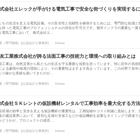
式会社エレックが手がける電気工事で安全な街づくりを実現する
たちの生活を支える電気設備。その安全性と信頼性を確保するためには、専門的な知識と
を持った電気工事のプロフェッショナルの存在が不可欠です。都市インフラの重要な一翼
う電気工事において、株式会社エ…
士業（専門職種）][公認会計士事務所]
0views
友工業株式会社が誇る法面工事の技術力と環境への取り組みとは
面工事は、自然災害から私たちの生活を守る重要な役割を担っています。特に近年の気候
による豪雨や地震の増加により、その重要性はますます高まっています。この分野で長年
たり確かな実績を築いてきたのが…
士業（専門職種）][公認会計士事務所]
0views
式会社ＳＫレントの仮設機材レンタルで工事効率を最大化する方
設現場の効率と安全を支える仮設機材の重要性は、工期短縮やコスト削減に直結します。
道の建設業界において、適切な足場や支保工などの仮設機材を必要なタイミングで調達で
かどうかが、プロジェクトの成否…
士業（専門職種）][公認会計士事務所]
0views