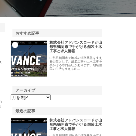
おすすめ記事
株式会社アドバンスロードが山
1
形県鶴岡市で手がける舗装土木
工事と求人情報
山形県鶴岡市で地域の道路基盤を支え
る企業として、舗装工事や土木工事を
ス
手がける専門会社があります。地域住
、
民の生活を支える道…
アーカイブ
の
せ
最近の記事
株式会社アドバンスロードが山
形県鶴岡市で手がける舗装土木
工事と求人情報
山形県鶴岡市で地域の道路基盤を支え