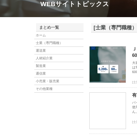
WEBサイトトピックス
[士業（専門職種）
まとめ一覧
ホーム
士業（専門職種）
Ｊ
運送業
6
人材紹介業
大
製造業
は
6
通信業
小売業・販売業
[
その他業種
有
バ
使
ん
[