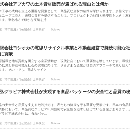
式会社アブカワの土木資材販売が選ばれる理由とは何か
木工事の成功を支える重要な要素として、高品質な資材の確保が挙げられます。多様化す
設ニーズに応え、適切な資材を提供することは、プロジェクトの品質と効率性を大きく左
ます。東北地方で確かな実績を持…
士業（専門職種）][公認会計士事務所]
0views
限会社ヨシオカの電線リサイクル事業と不動産経営で持続可能な
に貢献
源循環と地域貢献を両立する企業活動は、現代社会において重要性を増しています。環境
の低減と持続可能な社会の実現に向けて、さまざまな企業が独自のアプローチで取り組ん
ます。その中でも、電線リサイク…
士業（専門職種）][公認会計士事務所]
0views
弘グラビア株式会社が実現する食品パッケージの安全性と品質の
品の安全性と品質を支える包装技術は、私たちの健康を守る重要な要素です。日本の食品
業界において、高品質なグラビア印刷技術で安全性を追求し続けている企業があります。
グラビア株式会社 は、食品パッ…
士業（専門職種）][公認会計士事務所]
0views