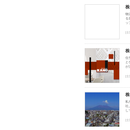
株
物
る
ッ
[
株
住
と
が
[
株
私
社
し
[