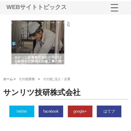
WEBサイトトピックス
る舗
ホクシン設備株式会社が手がけ
株式会社東京シー・エム・シー
株
る給排水空調消火設備工事の実
のGISインフラ管理システム導
か
績と強み
入メリット
由
ホーム >
その他業種
>
その他_法人・企業
サンリツ技研株式会社
twitter
facebook
google+
はてブ