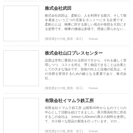
株式会社武田
株式会社武田は、柔軟心、人を利用する能力、そして朝
令暮改という三つの言葉をモットーにする企業です。
柔軟心とは、物事に対する新しい視点や発想を大切にす
る姿勢です。物事の価値は多様で、用途に限られない…
[製造業][その他_製造・加工]
0views
株式会社山口プレスセンター
品質は非常に重視される部分ですから、それを厳しく管
理しつつ、コストを抑え、早く納品できることは企業と
しての大きな強みです。技術の向上と設備の拡充は、そ
の目標を実現するための鍵となる要素であり、株式会
社…
[製造業][その他_製造・加工]
0views
有限会社イマムラ鉄工所
有限会社イマムラ鉄工所 は昭和43年からものづくりの
中心として活動を続けてきました。香川県高松市に所在
するこの会社は、1mmから50mmの厚さの材料を使用し
て、大小様々な部品の製造を行っています。その…
[製造業][その他_製造・加工]
0views