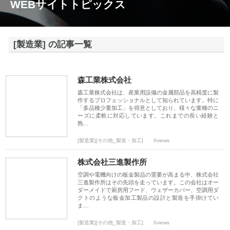
WEBサイトトピックス
[製造業] の記事一覧
森工業株式会社
森工業株式会社は、産業用設備の金属部品を高精度に製
作するプロフェッショナルとして知られています。特に
「多品種少量加工」を得意としており、様々な業種のニ
ーズに柔軟に対応しています。これまでの長い経験と
熟…
[製造業][その他_製造・加工]
0views
株式会社三進製作所
空調や電機向けの板金製品の需要が高まる中、株式会社
三進製作所はその先頭を走っています。この会社はオー
ダーメイドで厨房用フード、ウェザーカバー、空調用ダ
クトのような板金加工製品の設計と製造を手掛けてい
ま…
[製造業][その他_製造・加工]
0views