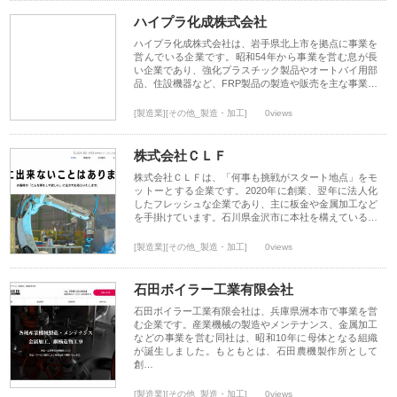
ハイプラ化成株式会社
ハイプラ化成株式会社は、岩手県北上市を拠点に事業を
営んでいる企業です。昭和54年から事業を営む息が長
い企業であり、強化プラスチック製品やオートバイ用部
品、住設機器など、FRP製品の製造や販売を主な事業…
[製造業][その他_製造・加工]
0views
株式会社ＣＬＦ
株式会社ＣＬＦは、「何事も挑戦がスタート地点」をモ
ットーとする企業です。2020年に創業、翌年に法人化
したフレッシュな企業であり、主に板金や金属加工など
を手掛けています。石川県金沢市に本社を構えている…
[製造業][その他_製造・加工]
0views
石田ボイラー工業有限会社
石田ボイラー工業有限会社は、兵庫県洲本市で事業を営
む企業です。産業機械の製造やメンテナンス、金属加工
などの事業を営む同社は、昭和10年に母体となる組織
が誕生しました。もともとは、石田農機製作所として
創…
[製造業][その他_製造・加工]
0views