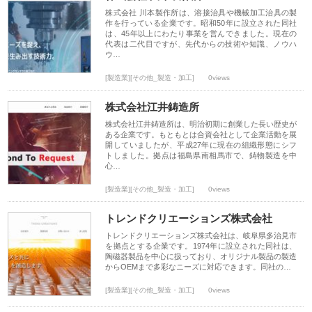
株式会社 川本製作所は、溶接治具や機械加工治具の製
作を行っている企業です。昭和50年に設立された同社
は、45年以上にわたり事業を営んできました。現在の
代表は二代目ですが、先代からの技術や知識、ノウハ
ウ…
[製造業][その他_製造・加工]
0views
株式会社江井鋳造所
株式会社江井鋳造所は、明治初期に創業した長い歴史が
ある企業です。もともとは合資会社として企業活動を展
開していましたが、平成27年に現在の組織形態にシフ
トしました。拠点は福島県南相馬市で、鋳物製造を中
心…
[製造業][その他_製造・加工]
0views
トレンドクリエーションズ株式会社
トレンドクリエーションズ株式会社は、岐阜県多治見市
を拠点とする企業です。1974年に設立された同社は、
陶磁器製品を中心に扱っており、オリジナル製品の製造
からOEMまで多彩なニーズに対応できます。同社の…
[製造業][その他_製造・加工]
0views