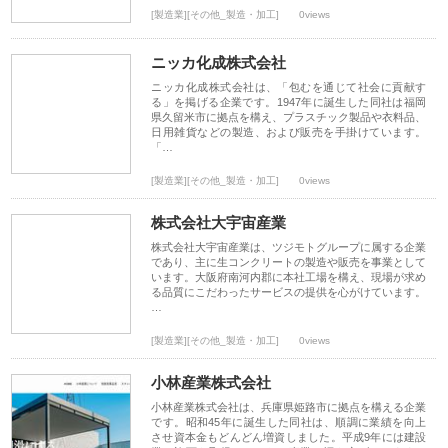
[製造業][その他_製造・加工]
0views
ニッカ化成株式会社
ニッカ化成株式会社は、「包むを通じて社会に貢献す
る」を掲げる企業です。1947年に誕生した同社は福岡
県久留米市に拠点を構え、プラスチック製品や衣料品、
日用雑貨などの製造、および販売を手掛けています。
「…
[製造業][その他_製造・加工]
0views
株式会社大宇宙産業
株式会社大宇宙産業は、ツジモトグループに属する企業
であり、主に生コンクリートの製造や販売を事業として
います。大阪府南河内郡に本社工場を構え、現場が求め
る品質にこだわったサービスの提供を心がけています。
…
[製造業][その他_製造・加工]
0views
小林産業株式会社
小林産業株式会社は、兵庫県姫路市に拠点を構える企業
です。昭和45年に誕生した同社は、順調に業績を向上
させ資本金もどんどん増資しました。平成9年には建設