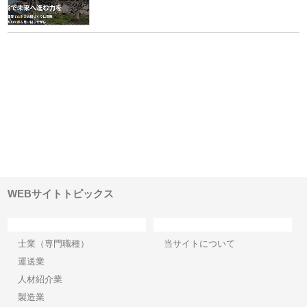
業サ
株式会社ＣＳＡの事業内容と強
株式会社山形道路が手がける舗
ホ
報内
みを徹底解説
装工事と土木技術の全容
る
績
WEBサイトトピックス
カテゴリー
サイト情報
士業（専門職種）
当サイトについて
運送業
人材紹介業
製造業