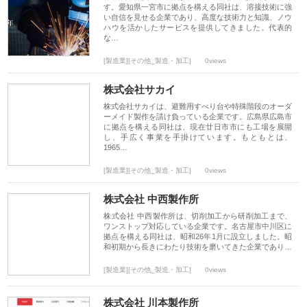
す。愛知県一宮市に拠点を構える同社は、溶接技術に強
い自信を見せる企業であり、高度な技術力と知識、ノウ
ハウを活かしたサービスを提供してきました。代表的
な…
[製造業][その他_製造・加工]
0views
株式会社サカイ
株式会社サカイは、避難用すべり台や特殊階段のオーダ
ーメイド製作を請け負っている企業です。広島県広島市
に拠点を構える同社は、現在廿日市市にも工場を展開
し、手広く事業を手掛けています。もともとは、
1965…
[製造業][その他_製造・加工]
0views
株式会社 中西製作所
株式会社 中西製作所は、切削加工から研削加工まで、
ワンストップ対応している企業です。名古屋市中川区に
拠点を構える同社は、昭和26年1月に設立しました。昭
和初期から長きにわたり技術を磨いてきた企業であり…
[製造業][その他_製造・加工]
0views
株式会社 川本製作所