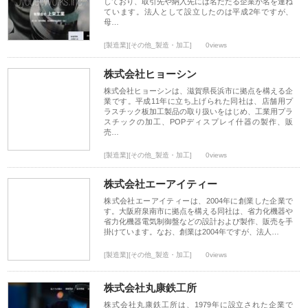
しており、取引先や納入先には名だたる企業が名を連ね
ています。法人として設立したのは平成2年ですが、
母…
[製造業][その他_製造・加工]
0views
株式会社ヒョーシン
株式会社ヒョーシンは、滋賀県長浜市に拠点を構える企
業です。平成11年に立ち上げられた同社は、店舗用プ
ラスチック板加工製品の取り扱いをはじめ、工業用プラ
スチックの加工、POPディスプレイ什器の製作、販
売…
[製造業][その他_製造・加工]
0views
株式会社エーアイティー
株式会社エーアイティーは、2004年に創業した企業で
す。大阪府泉南市に拠点を構える同社は、省力化機器や
省力化機器電気制御盤などの設計および製作、販売を手
掛けています。なお、創業は2004年ですが、法人…
[製造業][その他_製造・加工]
0views
株式会社丸康鉄工所
株式会社丸康鉄工所は、1979年に設立された企業で