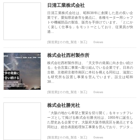
日清工業株式会社
日清工業株式会社は、昭和38年に創業した息の長い企
業です。愛知県岩倉市を拠点に、各種モーター用シャフ
トや機械部品の製造、販売を手掛けています。「とにか
く楽しく仕事を」をモットーとしており、従業員が快
適…
[製造業][その他_製造・加工]
0views
株式会社西村製作所
株式会社西村製作所は、「天文学の発展に向き合い続け
る」を合言葉に事業へ取り組んでいる企業です。日本の
古都、京都府京都市南区に本社を構える同社は、滋賀に
も研究所を設置し事業を営んでいます。設立は昭和
38…
[製造業][その他_製造・加工]
0views
株式会社勝光社
「大阪の地から希望と繁栄を切り開く」をキャッチフレ
ーズとして掲げる株式会社勝光社は、1955年に誕生し
た歴史ある企業です。大阪府大阪市鶴見区を拠点とする
同社は、総合表面処理加工事業を営んでおり、デジタ…
[製造業][その他_製造・加工]
0views