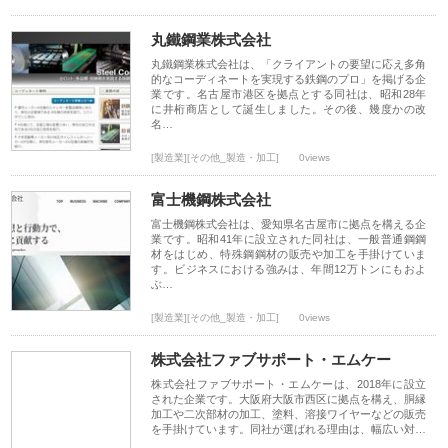
丸鐵鋼業株式会社
丸鐵鋼業株式会社は、「クライアントの要望に応え多角
的なコーディネートを実現する鉄鋼のプロ」を掲げる企
業です。名古屋市港区を拠点とする同社は、昭和28年
に井桁商店として誕生しました。その後、幾度かの改
名…
[製造業][その他_製造・加工]
0views
富士機鋼株式会社
富士機鋼株式会社は、愛知県名古屋市に拠点を構える企
業です。昭和41年に設立された同社は、一般普通鋼鋼
材をはじめ、特殊鋼鋼材の販売や加工を手掛けていま
す。ビジネスにおける強みは、年間12万トンにもおよ
ぶ…
[製造業][その他_製造・加工]
0views
株式会社ファブサポート・エムケー
株式会社ファブサポート・エムケーは、2018年に設立
された企業です。大阪府大阪市西区に拠点を構え、胴縁
加工や二次部材の加工、塗料、溶接ワイヤーなどの販売
を手掛けています。同社が選ばれる理由は、幅広い対…