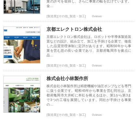
業の許可を取得し、さらに事業の幅を広げています。
金…
[製造業][その他_製造・加工]
0views
京都エレクトロン株式会社
京都エレクトロン株式会社は、ロボットや半導体製造装
置などの設計、組み立て、加工を手掛ける企業で、徹底
した品質管理体制に定評があります。昭和56年から事
業を営む息の長い企業であり、京都府亀岡市を拠点に
品…
[製造業][その他_製造・加工]
0views
株式会社小林製作所
株式会社小林製作所は精密機械や油圧ポンプなどを専門
に扱う企業です。昭和45年から事業を営む同社は、京
都府亀岡市大井町に本社を構えるほか、第1から第3ま
で3つの工場を展開しています。同社が手掛ける事業
の…
[製造業][その他_製造・加工]
0views