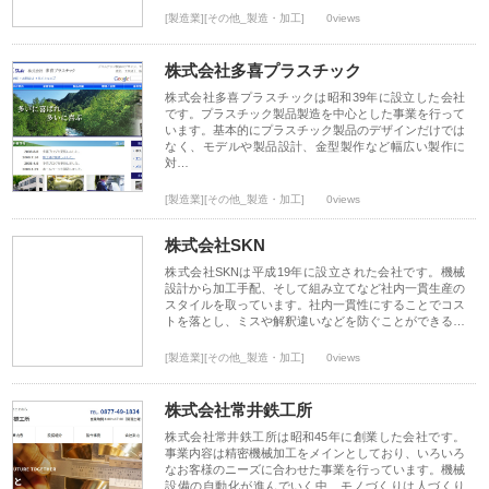
[製造業][その他_製造・加工]
0views
株式会社多喜プラスチック
株式会社多喜プラスチックは昭和39年に設立した会社
です。プラスチック製品製造を中心とした事業を行って
います。基本的にプラスチック製品のデザインだけでは
なく、モデルや製品設計、金型製作など幅広い製作に
対…
[製造業][その他_製造・加工]
0views
株式会社SKN
株式会社SKNは平成19年に設立された会社です。機械
設計から加工手配、そして組み立てなど社内一貫生産の
スタイルを取っています。社内一貫性にすることでコス
トを落とし、ミスや解釈違いなどを防ぐことができる…
[製造業][その他_製造・加工]
0views
株式会社常井鉄工所
株式会社常井鉄工所は昭和45年に創業した会社です。
事業内容は精密機械加工をメインとしており、いろいろ
なお客様のニーズに合わせた事業を行っています。機械
設備の自動化が進んでいく中、モノづくりは人づくり