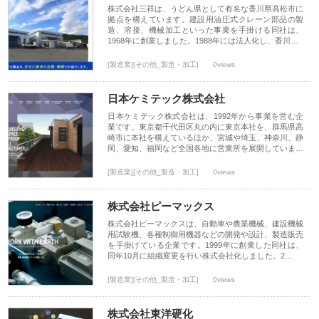
株式会社三祥は、うどん県として有名な香川県高松市に
拠点を構えています。建設用油圧式クレーン部品の製
造、溶接、機械加工といった事業を手掛ける同社は、
1968年に創業しました。1988年には法人化し、香川…
[製造業][その他_製造・加工]
0views
日本ケミテック株式会社
日本ケミテック株式会社は、1992年から事業を営む企
業です。東京都千代田区丸の内に東京本社を、群馬県高
崎市に本社を構えているほか、宮城や埼玉、神奈川、静
岡、愛知、福岡など全国各地に営業所を展開していま…
[製造業][その他_製造・加工]
0views
株式会社ピーマックス
株式会社ピーマックスは、自動車や農業機械、建設機械
用試験機、各種制御用機器などの開発や設計、製造販売
を手掛けている企業です。1999年に創業した同社は、
同年10月に組織変更を行い株式会社化しました。2…
[製造業][その他_製造・加工]
0views
株式会社東洋硬化