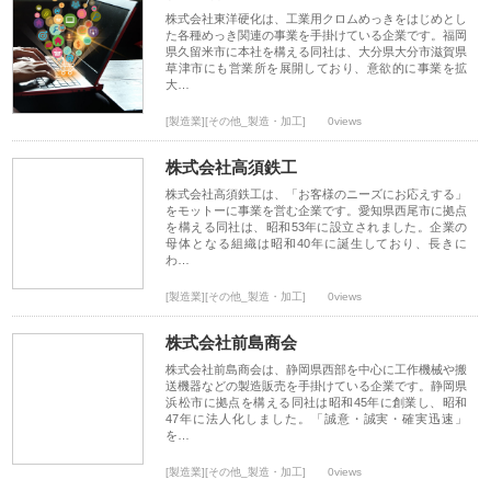
株式会社東洋硬化は、工業用クロムめっきをはじめとし
た各種めっき関連の事業を手掛けている企業です。福岡
県久留米市に本社を構える同社は、大分県大分市滋賀県
草津市にも営業所を展開しており、意欲的に事業を拡
大…
[製造業][その他_製造・加工]
0views
株式会社高須鉄工
株式会社高須鉄工は、「お客様のニーズにお応えする」
をモットーに事業を営む企業です。愛知県西尾市に拠点
を構える同社は、昭和53年に設立されました。企業の
母体となる組織は昭和40年に誕生しており、長きに
わ…
[製造業][その他_製造・加工]
0views
株式会社前島商会
株式会社前島商会は、静岡県西部を中心に工作機械や搬
送機器などの製造販売を手掛けている企業です。静岡県
浜松市に拠点を構える同社は昭和45年に創業し、昭和
47年に法人化しました。「誠意・誠実・確実迅速」
を…
[製造業][その他_製造・加工]
0views