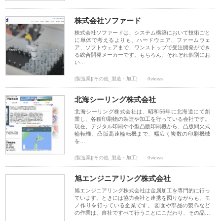
株式会社ソファード
株式会社ソファードは、システム構築において技術ごと
に単体で考えるよりも、ハードウェア、ファームウェ
ア、ソフトウェアまで、ワンストップで受注開発ができ
る総合開発メーカーです。もちろん、それぞれ個別にお
い…
[製造業][その他_製造・加工]
0views
北海シーリング株式会社
北海シーリング株式会社は、昭和56年に北海道にて創
業し、各種印刷物の製造や加工を行っている会社です。
現在、デジタル印刷や小型凸版印刷機から、凸版間欠式
輪転機、凸版高速輪転機まで、幅広く複数の印刷機械
を…
[製造業][その他_製造・加工]
0views
旭エンジニアリング株式会社
旭エンジニアリング株式会社は金属加工を専門的に行っ
ています。ときには協力会社と連携を図りながらも、モ
ノ作りを行っている企業です。 図面や部品の製作など
の作業は、自社ですべて行うことにこだわり、その品…