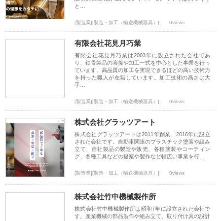
と…
[製造業][製造・加工（輸送機械器具）]
0views
有限会社花見月巧業
有限会社花見月巧業は2003年に設立された会社であ
り、鉄骨製品の溶接や加工一式を中心とした事業を行っ
ています。高品質の加工を実現できるほどの高い技術力
を持った職人が在籍しています。加工技術の高さは大
手…
[製造業][製造・加工（輸送機械器具）]
0views
株式会社グラッツアート
株式会社グラッツアートは2011年創業、2016年に設立
された会社です。自動車関連のプラスチック塗装や組み
立て、自社製品の製造や販売、各種塗装やコーティン
グ、各種工具などの提案や製作など幅広い事業を行…
[製造業][製造・加工（輸送機械器具）]
0views
株式会社竹中機械製作所
株式会社竹中機械製作所は昭和7年に設立された会社で
す。産業機械の部品製作や組み立て、取り付け具の設計