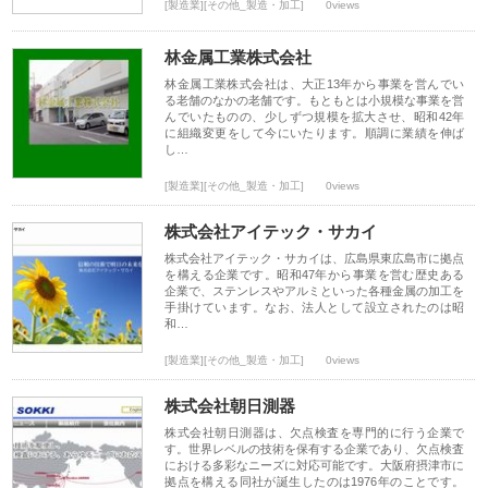
[製造業][その他_製造・加工]
0views
林金属工業株式会社
林金属工業株式会社は、大正13年から事業を営んでい
る老舗のなかの老舗です。もともとは小規模な事業を営
んでいたものの、少しずつ規模を拡大させ、昭和42年
に組織変更をして今にいたります。順調に業績を伸ば
し…
[製造業][その他_製造・加工]
0views
株式会社アイテック・サカイ
株式会社アイテック・サカイは、広島県東広島市に拠点
を構える企業です。昭和47年から事業を営む歴史ある
企業で、ステンレスやアルミといった各種金属の加工を
手掛けています。なお、法人として設立されたのは昭
和…
[製造業][その他_製造・加工]
0views
株式会社朝日測器
株式会社朝日測器は、欠点検査を専門的に行う企業で
す。世界レベルの技術を保有する企業であり、欠点検査
における多彩なニーズに対応可能です。大阪府摂津市に
拠点を構える同社が誕生したのは1976年のことです。