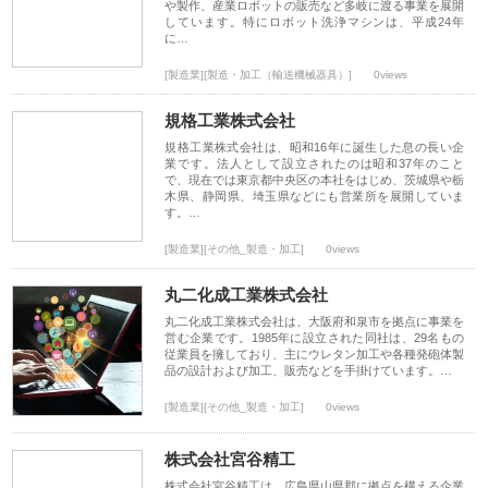
や製作、産業ロボットの販売など多岐に渡る事業を展開
しています。特にロボット洗浄マシンは、平成24年
に…
[製造業][製造・加工（輸送機械器具）]
0views
規格工業株式会社
規格工業株式会社は、昭和16年に誕生した息の長い企
業です。法人として設立されたのは昭和37年のこと
で、現在では東京都中央区の本社をはじめ、茨城県や栃
木県、静岡県、埼玉県などにも営業所を展開していま
す。…
[製造業][その他_製造・加工]
0views
丸二化成工業株式会社
丸二化成工業株式会社は、大阪府和泉市を拠点に事業を
営む企業です。1985年に設立された同社は、29名もの
従業員を擁しており、主にウレタン加工や各種発砲体製
品の設計および加工、販売などを手掛けています。…
[製造業][その他_製造・加工]
0views
株式会社宮谷精工
株式会社宮谷精工は、広島県山県郡に拠点を構える企業