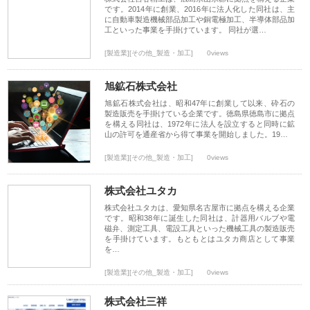
です。2014年に創業、2016年に法人化した同社は、主
に自動車製造機械部品加工や銅電極加工、半導体部品加
工といった事業を手掛けています。 同社が選…
[製造業][その他_製造・加工]
0views
旭鉱石株式会社
旭鉱石株式会社は、昭和47年に創業して以来、砕石の
製造販売を手掛けている企業です。徳島県徳島市に拠点
を構える同社は、1972年に法人を設立すると同時に鉱
山の許可を通産省から得て事業を開始しました。19…
[製造業][その他_製造・加工]
0views
株式会社ユタカ
株式会社ユタカは、愛知県名古屋市に拠点を構える企業
です。昭和38年に誕生した同社は、計器用バルブや電
磁弁、測定工具、電設工具といった機械工具の製造販売
を手掛けています。もともとはユタカ商店として事業
を…
[製造業][その他_製造・加工]
0views
株式会社三祥