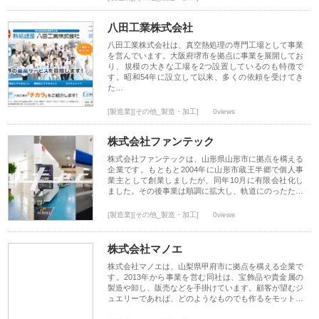
八田工業株式会社
八田工業株式会社は、真空熱処理の専門工場として事業
を営んでいます。大阪府堺市を拠点に事業を展開してお
り、規模の大きな工場を2つ設置しているのも特徴で
す。昭和54年に設立して以来、多くの依頼を受けてき
た…
[製造業][その他_製造・加工]
0views
株式会社ファンテック
株式会社ファンテックは、山形県山形市に拠点を構える
企業です。もともと2004年に山形市蔵王半郷で個人事
業主として創業しましたが、同年10月に有限会社化し
ました。その後事業は順調に拡大し、軌道にのったた…
[製造業][その他_製造・加工]
0views
株式会社マノエ
株式会社マノエは、山梨県甲府市に拠点を構える企業で
す。2013年から事業を営む同社は、宝飾品や貴金属の
製造や卸し、販売などを手掛けています。顧客が望むジ
ュエリーであれば、どのようなものでも作るをモット…