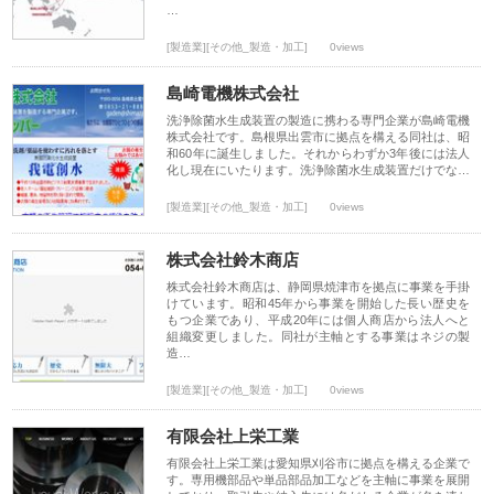
…
[製造業][その他_製造・加工]
0views
島崎電機株式会社
洗浄除菌水生成装置の製造に携わる専門企業が島崎電機
株式会社です。島根県出雲市に拠点を構える同社は、昭
和60年に誕生しました。それからわずか3年後には法人
化し現在にいたります。洗浄除菌水生成装置だけでな…
[製造業][その他_製造・加工]
0views
株式会社鈴木商店
株式会社鈴木商店は、静岡県焼津市を拠点に事業を手掛
けています。昭和45年から事業を開始した長い歴史を
もつ企業であり、平成20年には個人商店から法人へと
組織変更しました。同社が主軸とする事業はネジの製
造…
[製造業][その他_製造・加工]
0views
有限会社上栄工業
有限会社上栄工業は愛知県刈谷市に拠点を構える企業で
す。専用機部品や単品部品加工などを主軸に事業を展開