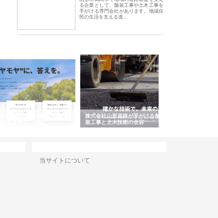
る企業として、舗装工事や土木工事を
手がける専門会社があります。地域住
民の生活を支える道…
会社ＣＳＡの事業内容と強
株式会社山形道路が手がける舗
ホクシン設備株式会
徹底解説
装工事と土木技術の全容
る給排水空調消火設
績と強み
サイト情報
当サイトについて