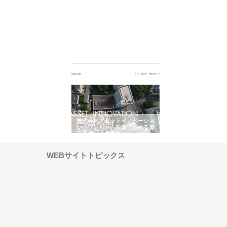
ＯＮＯｃｏｍｐａｎｙ
株式会社アセットイノベーショ
庭楽株式会社が知多半島
ら広域配送を実現でき
ンのワンルーム投資で始める資
と名古屋で叶える理想の
産形成と老後準備
間
WEBサイトトピックス