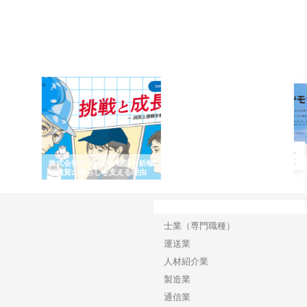
と三河
株式会社ナツハラが建設と鋲螺
株式会社メタルエースの企業サ
株式
外構空
で滋賀の暮らしを支える理由
イトが提供する充実した情報内
みを
容とは
カテゴリー
士業（専門職種）
運送業
人材紹介業
製造業
通信業