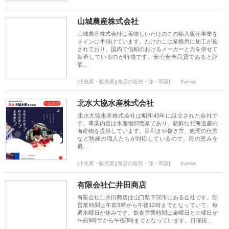
山城農産株式会社
山城農産株式会社は美味しいたけのこの輸入販売事業を
メインに手掛けています。たけのこは業務用に加工が施
されており、国内で信頼のおけるメーカーと力を併せて
製造しているのが特徴です。安心安全品質であると評
価…
[小売業・販売業][食品の販売・卸・問屋]
0views
北水大協水産株式会社
北水大協水産株式会社は昭和43年に設立された会社で
す。事業内容は水産物卸売業であり、新鮮な北海道産の
海産物を提供しています。目利きや捌き方、処理の仕方
など熟練の職人たちが対応しているので、海の恵みを
最…
[小売業・販売業][食品の販売・卸・問屋]
0views
有限会社仁井田商店
有限会社仁井田商店は山口県下関市にある会社です。卸
営業時間は午前3時から午後12時までとなっていて、毎
週水曜日が休みです。飲食営業時間は金曜日と土曜日が
午前9時半から午後3時までとなっています。日曜祝…