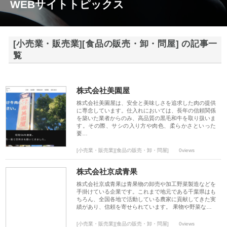
WEBサイトトピックス
[小売業・販売業][食品の販売・卸・問屋] の記事一
覧
株式会社美園屋
株式会社美園屋は、安全と美味しさを追求した肉の提供
に専念しています。仕入れにおいては、長年の信頼関係
を築いた業者からのみ、高品質の黒毛和牛を取り扱いま
す。その際、サシの入り方や肉色、柔らかさといった
要…
[小売業・販売業][食品の販売・卸・問屋]
0views
株式会社京成青果
株式会社京成青果は青果物の卸売や加工野菜製造などを
手掛けている企業です。これまで地元である千葉県はも
ちろん、全国各地で活動している農家に貢献してきた実
績があり、信頼を寄せられています。 果物や野菜な…
[小売業・販売業][食品の販売・卸・問屋]
0views