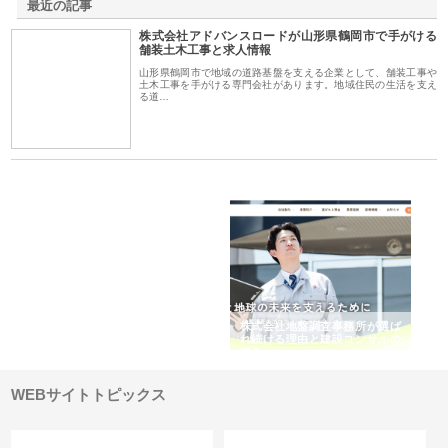
最近の記事
株式会社アドバンスロードが山形県鶴岡市で手がける
舗装土木工事と求人情報
山形県鶴岡市で地域の道路基盤を支える企業として、舗装工事や
土木工事を手がける専門会社があります。地域住民の生活を支え
る道…
シー
株式会社アクアスペースが水中
株式会社地盤調査事務所が選ば
株
ム導
から陸上まで一貫施工できる理
れ続ける理由と建設コンサルの
ス
由
強み
WEBサイトトピックス
カテゴリー
サイト情報