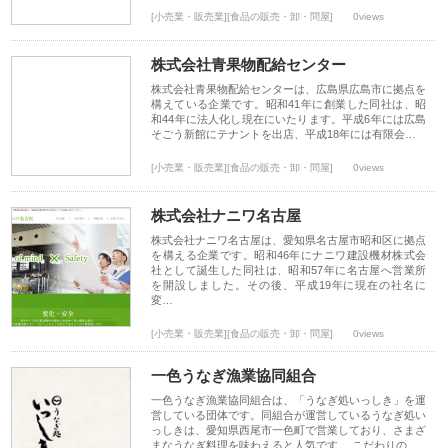
[小売業・販売業][食品の販売・卸・問屋]
0views
株式会社青果物配給センター
株式会社青果物配給センターは、広島県広島市に拠点を
構えている企業です。昭和41年に創業した同社は、昭
和44年に法人化し現在にいたります。平成6年には広島
そごう新館にテナントを出店、平成18年には有限会…
[小売業・販売業][食品の販売・卸・問屋]
0views
株式会社ナニワ名古屋
株式会社ナニワ名古屋は、愛知県名古屋市昭和区に拠点
を構える企業です。昭和46年にナニワ建設機材株式会
社として誕生した同社は、昭和57年に名古屋へ営業所
を開設しました。その後、平成19年に現在の社名に
変…
[小売業・販売業][食品の販売・卸・問屋]
0views
一色うなぎ漁業協同組合
一色うなぎ漁業協同組合は、「うなぎ処いっしき」を運
営している団体です。同組合が運営しているうなぎ処い
っしきは、愛知県西尾市一色町で営業しており、さまざ
まなうなぎ料理を味わえると人気です。 こだわりの…