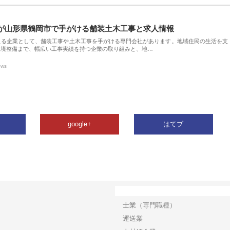
が山形県鶴岡市で手がける舗装土木工事と求人情報
える企業として、舗装工事や土木工事を手がける専門会社があります。地域住民の生活を支
環境整備まで、幅広い工事実績を持つ企業の取り組みと、地…
ews
google+
はてブ
カテゴリー
士業（専門職種）
運送業