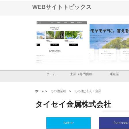
WEBサイトトピックス
会社メタルエースの企業サ
株式会社ＣＳＡの事業内容と強
株式会社山形道路が
が提供する充実した情報内
みを徹底解説
装工事と土木技術の
は
ホーム
士業（専門職種）
運送業
ホーム >
その他業種
>
その他_法人・企業
タイセイ金属株式会社
twitter
facebook