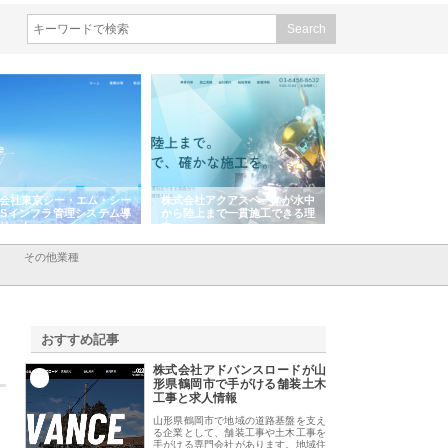
株式会社アクアスペースが水中
株式会社地盤調査事務所が選ば
株式会社名神精
から陸上まで一貫施工できる理
れ続ける理由と建設コンサルの
スリリース一覧
由
強み
その他業種
おすすめ記事
株式会社アドバンスロードが山
1
形県鶴岡市で手がける舗装土木
工事と求人情報
山形県鶴岡市で地域の道路基盤を支え
る企業として、舗装工事や土木工事を
手がける専門会社があります。地域住