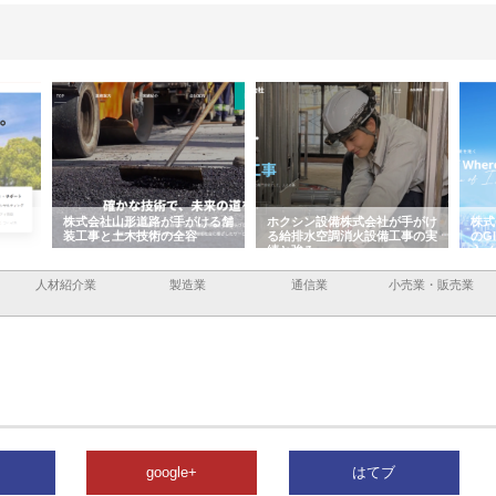
手がける舗
ホクシン設備株式会社が手がけ
株式会社東京シー・エム・シー
全容
る給排水空調消火設備工事の実
のGISインフラ管理システム導
績と強み
入メリット
人材紹介業
製造業
通信業
小売業・販売業
google+
はてブ