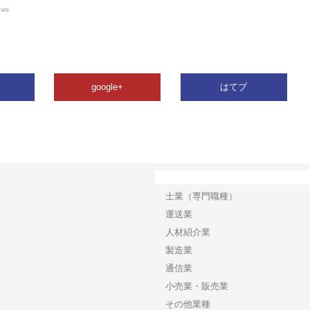
ews
google+
はてブ
カテゴリー
士業（専門職種）
運送業
人材紹介業
製造業
通信業
小売業・販売業
その他業種