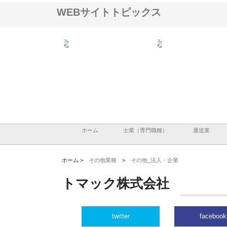
WEBサイトトピックス
会社が知多半島と三河
株式会社ナツハラが建設と鋲螺
株式会社メタルエースの
で叶える理想の外構空
で滋賀の暮らしを支える理由
イトが提供する充実した
容とは
ホーム
士業（専門職種）
運送業
ホーム >
その他業種
>
その他_法人・企業
トマック株式会社
twitter
facebook