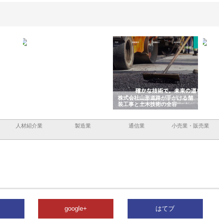
企業サ
株式会社ＣＳＡの事業内容と強
株式会社山形道路が手がける舗
ホク
情報内
みを徹底解説
装工事と土木技術の全容
る給
績と
人材紹介業
製造業
通信業
小売業・販売業
google+
はてブ