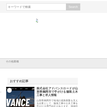
シン設備株式会社が手がけ
株式会社東京シー・エム・シー
株式会社アクアスペ
排水空調消火設備工事の実
のGISインフラ管理システム導
から陸上まで一貫施
強み
入メリット
由
その他業種
おすすめ記事
株式会社アドバンスロードが山
1
形県鶴岡市で手がける舗装土木
工事と求人情報
山形県鶴岡市で地域の道路基盤を支え
る企業として、舗装工事や土木工事を
手がける専門会社があります。地域住