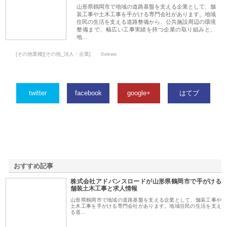
山形県鶴岡市で地域の道路基盤を支える企業として、舗
装工事や土木工事を手がける専門会社があります。地域
住民の生活を支える道路整備から、公共施設周辺の環境
整備まで、幅広い工事実績を持つ企業の取り組みと、
地…
[その他業種][その他_法人・企業]
0views
twitter
facebook
google+
はてブ
おすすめ記事
株式会社アドバンスロードが山形県鶴岡市で手がける
1
舗装土木工事と求人情報
山形県鶴岡市で地域の道路基盤を支える企業として、舗装工事や
土木工事を手がける専門会社があります。地域住民の生活を支え
る道…