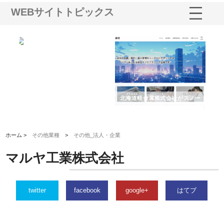
WEBサイトトピックス
多摩
有限会社松幸商店が手がける織
北海道軽金属株式会社がスノー
株
工事
ネームと下げ札の製造技術
フライとテーパーブロックの専
る
用ページを新設
ス
ホーム >
その他業種
>
その他_法人・企業
マルヤ工業株式会社
twitter
facebook
google+
はてブ