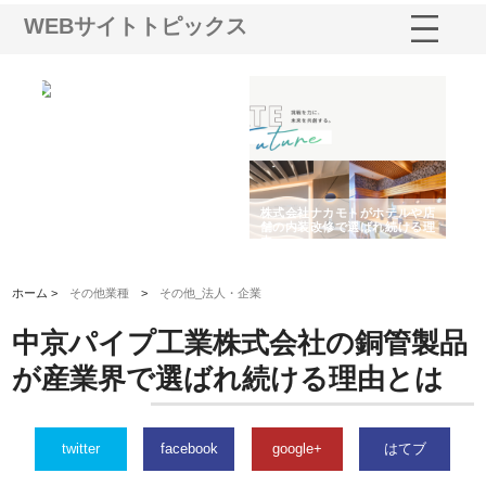
WEBサイトトピックス
ノー
株式会社耕文社が品川で実現す
株式会社ナカモトがホテルや店
株
の専
る販促物製作から配送までワン
舗の内装改修で選ばれ続ける理
れ
ストップ対応
由
強
ホーム >
その他業種
>
その他_法人・企業
中京パイプ工業株式会社の銅管製品
が産業界で選ばれ続ける理由とは
twitter
facebook
google+
はてブ