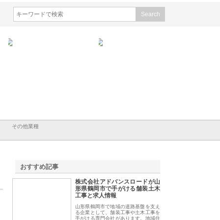
会社山形道路が手がける舗
ホクシン設備株式会社が手がけ
株式会社東京シー・
事と土木技術の全容
る給排水空調消火設備工事の実
のGISインフラ管理
績と強み
入メリット
その他業種
おすすめ記事
株式会社アドバンスロードが山
1
形県鶴岡市で手がける舗装土木
工事と求人情報
山形県鶴岡市で地域の道路基盤を支え
る企業として、舗装工事や土木工事を
手がける専門会社があります。地域住