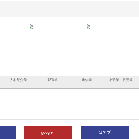
と鋲螺
株式会社メタルエースの企業サ
株式会社ＣＳＡの事業内容と強
株式
理由
イトが提供する充実した情報内
みを徹底解説
装工
容とは
人材紹介業
製造業
通信業
小売業・販売業
google+
はてブ