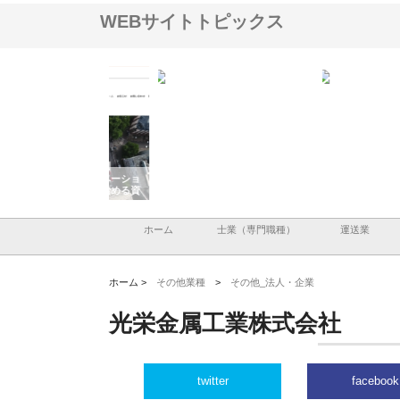
WEBサイトトピックス
アセットイノベーショ
庭楽株式会社が知多半島と三河
株式会社ナツハラが建設
ルーム投資で始める資
と名古屋で叶える理想の外構空
で滋賀の暮らしを支える
老後準備
間
ホーム
士業（専門職種）
運送業
ホーム >
その他業種
>
その他_法人・企業
光栄金属工業株式会社
twitter
facebook