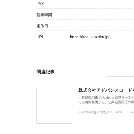
FAX
－
営業時間
－
定休日
－
URL
https://koei-kinzoku.jp/
関連記事
株式会社アドバンスロード
山形県鶴岡市で地域の道路基盤を支
える道路整備から、公共施設周辺の
[その他業種][その他_法人・企業]
0vi