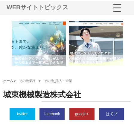
WEBサイトトピックス
シー
株式会社アクアスペースが水中
株式会社地盤調査事務所が選ば
株
ム導
から陸上まで一貫施工できる理
れ続ける理由と建設コンサルの
ス
由
強み
ホーム >
その他業種
>
その他_法人・企業
城東機械製造株式会社
twitter
facebook
google+
はてブ