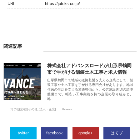
URL
https://jotoks.co.jp/
関連記事
株式会社アドバンスロードが山形県鶴岡
市で手がける舗装土木工事と求人情報
山形県鶴岡市で地域の道路基盤を支える企業として、舗
装工事や土木工事を手がける専門会社があります。地域
住民の生活を支える道路整備から、公共施設周辺の環境
整備まで、幅広い工事実績を持つ企業の取り組みと、
地…
[その他業種][その他_法人・企業]
0views
twitter
facebook
google+
はてブ