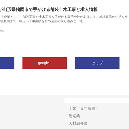
が山形県鶴岡市で手がける舗装土木工事と求人情報
える企業として、舗装工事や土木工事を手がける専門会社があります。地域住民の生活を支
環境整備まで、幅広い工事実績を持つ企業の取り組みと、地…
ews
google+
はてブ
カテゴリー
士業（専門職種）
運送業
人材紹介業