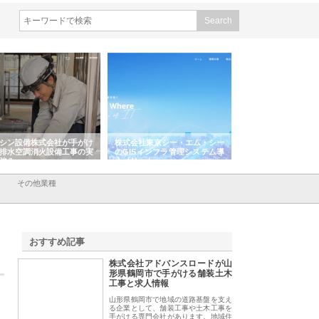
シン設備株式会社が手がけ
株式会社東京シー・エム・シー
株式会社アクアスペ
排水空調消火設備工事の実
のGISインフラ管理システム導
から陸上まで一貫施
強み
入メリット
由
その他業種
おすすめ記事
株式会社アドバンスロードが山
1
形県鶴岡市で手がける舗装土木
工事と求人情報
山形県鶴岡市で地域の道路基盤を支え
る企業として、舗装工事や土木工事を
手がける専門会社があります。地域住