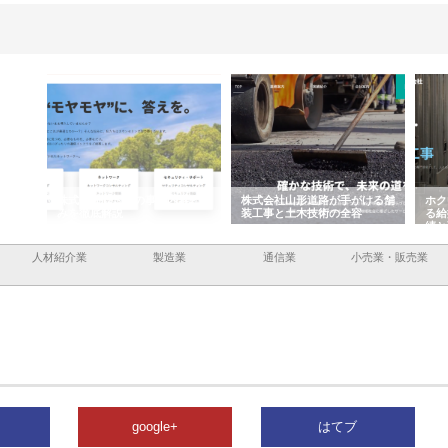
企業サ
株式会社ＣＳＡの事業内容と強
株式会社山形道路が手がける舗
ホク
情報内
みを徹底解説
装工事と土木技術の全容
る給
績と
人材紹介業
製造業
通信業
小売業・販売業
google+
はてブ