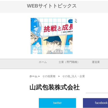
WEBサイトトピックス
会社が知多半島と三河
株式会社ナツハラが建設と鋲螺
株式会社メタルエースの
で叶える理想の外構空
で滋賀の暮らしを支える理由
イトが提供する充実した
容とは
ホーム
士業（専門職種）
運送業
ホーム >
その他業種
>
その他_法人・企業
山武包装株式会社
twitter
facebook