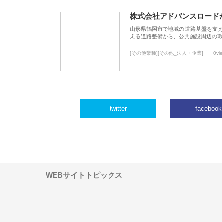
株式会社アドバンスロード
山形県鶴岡市で地域の道路基盤を支
える道路整備から、公共施設周辺の
[その他業種][その他_法人・企業]
0vi
twitter
facebook
WEBサイトトピックス