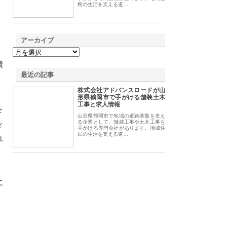
民の生活を支える道…
アーカイブ
環
最近の記事
株式会社アドバンスロードが山
形県鶴岡市で手がける舗装土木
工事と求人情報
を
山形県鶴岡市で地域の道路基盤を支え
を
る企業として、舗装工事や土木工事を
手がける専門会社があります。地域住
民の生活を支える道…
れ
に
、