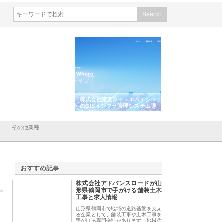
シン設備株式会社が手がけ
株式会社東京シー・エム・シー
株式会社アクアスペ
排水空調消火設備工事の実
のGISインフラ管理システム導
から陸上まで一貫施
強み
入メリット
由
その他業種
おすすめ記事
株式会社アドバンスロードが山
1
形県鶴岡市で手がける舗装土木
工事と求人情報
山形県鶴岡市で地域の道路基盤を支え
る企業として、舗装工事や土木工事を
手がける専門会社があります。地域住