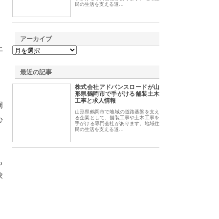
民の生活を支える道…
アーカイブ
土
、
最近の記事
株式会社アドバンスロードが山
形県鶴岡市で手がける舗装土木
工事と求人情報
周
山形県鶴岡市で地域の道路基盤を支え
心
る企業として、舗装工事や土木工事を
手がける専門会社があります。地域住
民の生活を支える道…
も
求