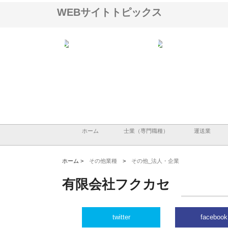
WEBサイトトピックス
会社が知多半島と三河
株式会社ナツハラが建設と鋲螺
株式会社メタルエースの
で叶える理想の外構空
で滋賀の暮らしを支える理由
イトが提供する充実した
容とは
ホーム
士業（専門職種）
運送業
ホーム >
その他業種
>
その他_法人・企業
有限会社フクカセ
twitter
facebook