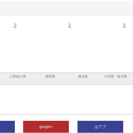
企業サ
株式会社ＣＳＡの事業内容と強
株式会社山形道路が手がける舗
ホク
情報内
みを徹底解説
装工事と土木技術の全容
る給
績と
人材紹介業
製造業
通信業
小売業・販売業
google+
はてブ