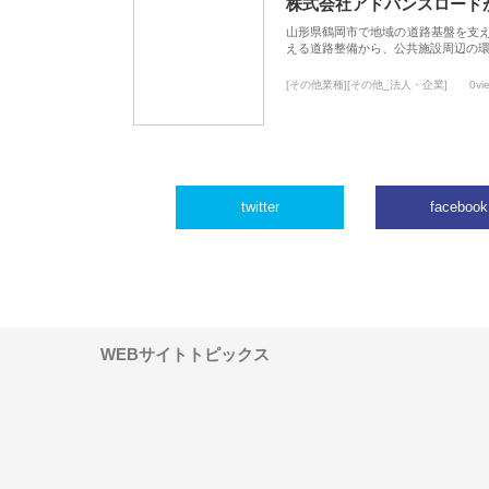
株式会社アドバンスロード
山形県鶴岡市で地域の道路基盤を支
える道路整備から、公共施設周辺の
[その他業種][その他_法人・企業]
0vi
twitter
facebook
WEBサイトトピックス