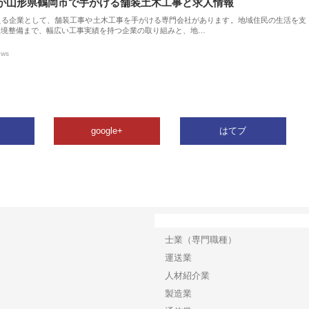
が山形県鶴岡市で手がける舗装土木工事と求人情報
える企業として、舗装工事や土木工事を手がける専門会社があります。地域住民の生活を支
環境整備まで、幅広い工事実績を持つ企業の取り組みと、地…
ews
google+
はてブ
カテゴリー
士業（専門職種）
運送業
人材紹介業
製造業