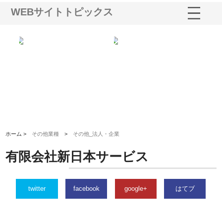
WEBサイトトピックス
シー
株式会社アクアスペースが水中
株式会社地盤調査事務所が選ば
株
ム導
から陸上まで一貫施工できる理
れ続ける理由と建設コンサルの
ス
由
強み
ホーム >
その他業種
>
その他_法人・企業
有限会社新日本サービス
twitter
facebook
google+
はてブ