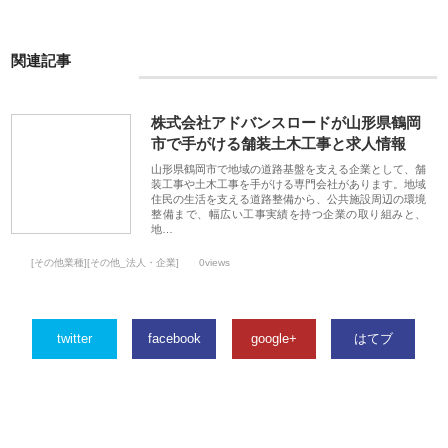
関連記事
株式会社アドバンスロードが山形県鶴岡
市で手がける舗装土木工事と求人情報
山形県鶴岡市で地域の道路基盤を支える企業として、舗
装工事や土木工事を手がける専門会社があります。地域
住民の生活を支える道路整備から、公共施設周辺の環境
整備まで、幅広い工事実績を持つ企業の取り組みと、
地…
[その他業種][その他_法人・企業]
0views
twitter
facebook
google+
はてブ