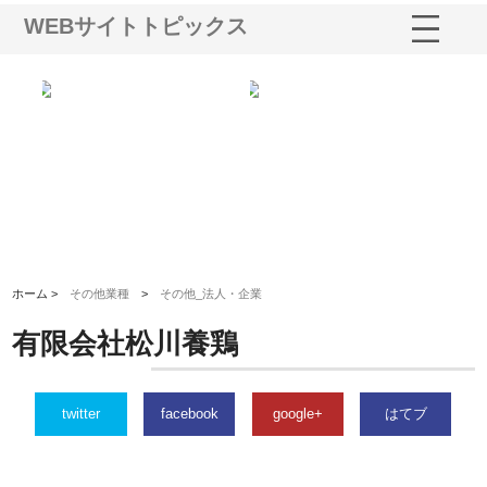
WEBサイトトピックス
選ば
株式会社名神精工の最新ニュー
有限会社エム・ビルドが南多摩
有
ルの
スリリース一覧と注目トピック
で選ばれる道路舗装と土木工事
ネ
の実力
ホーム >
その他業種
>
その他_法人・企業
有限会社松川養鶏
twitter
facebook
google+
はてブ