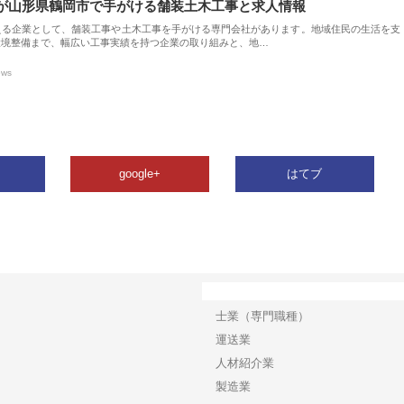
が山形県鶴岡市で手がける舗装土木工事と求人情報
える企業として、舗装工事や土木工事を手がける専門会社があります。地域住民の生活を支
環境整備まで、幅広い工事実績を持つ企業の取り組みと、地…
ews
google+
はてブ
カテゴリー
士業（専門職種）
運送業
人材紹介業
製造業