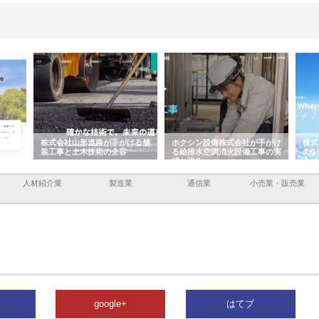
容と強
株式会社山形道路が手がける舗
ホクシン設備株式会社が手がけ
株式
装工事と土木技術の全容
る給排水空調消火設備工事の実
のG
績と強み
入メ
人材紹介業
製造業
通信業
小売業・販売業
google+
はてブ