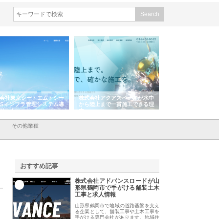
会社東京シー・エム・シー
株式会社アクアスペースが水中
株式会社地盤調査事
ISインフラ管理システム導
から陸上まで一貫施工できる理
れ続ける理由と建設
リット
由
強み
その他業種
おすすめ記事
株式会社アドバンスロードが山
1
形県鶴岡市で手がける舗装土木
工事と求人情報
山形県鶴岡市で地域の道路基盤を支え
る企業として、舗装工事や土木工事を
手がける専門会社があります。地域住