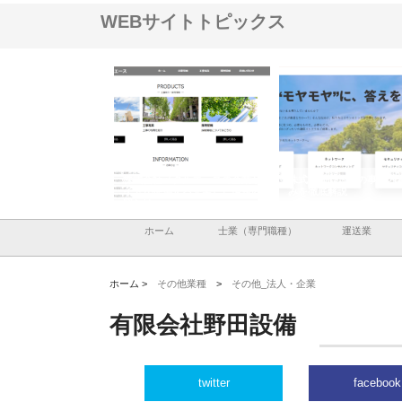
WEBサイトトピックス
ナツハラが建設と鋲螺
株式会社メタルエースの企業サ
株式会社ＣＳＡの事業内
暮らしを支える理由
イトが提供する充実した情報内
みを徹底解説
容とは
ホーム
士業（専門職種）
運送業
ホーム >
その他業種
>
その他_法人・企業
有限会社野田設備
twitter
facebook