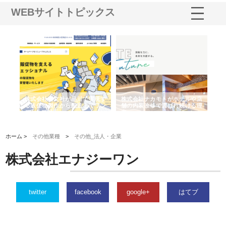
WEBサイトトピックス
ノー
株式会社耕文社が品川で実現す
株式会社ナカモトがホテルや店
株
の専
る販促物製作から配送までワン
舗の内装改修で選ばれ続ける理
れ
ストップ対応
由
強
ホーム >
その他業種
>
その他_法人・企業
株式会社エナジーワン
twitter
facebook
google+
はてブ