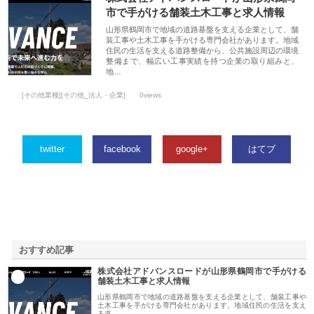
市で手がける舗装土木工事と求人情報
山形県鶴岡市で地域の道路基盤を支える企業として、舗
装工事や土木工事を手がける専門会社があります。地域
住民の生活を支える道路整備から、公共施設周辺の環境
整備まで、幅広い工事実績を持つ企業の取り組みと、
地…
[その他業種][その他_法人・企業]
0views
twitter
facebook
google+
はてブ
おすすめ記事
株式会社アドバンスロードが山形県鶴岡市で手がける
1
舗装土木工事と求人情報
山形県鶴岡市で地域の道路基盤を支える企業として、舗装工事や
土木工事を手がける専門会社があります。地域住民の生活を支え
る道…