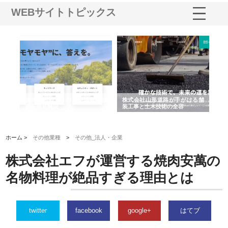
WEBサイトトピックス
業サ
株式会社ＣＳＡの事業内容と強
株式会社山形道路が手がける舗
ホ
報内
みを徹底解説
装工事と土木技術の全容
る
績
ホーム >
その他業種
>
その他_法人・企業
株式会社エフが運営する焼肉安萬の
名物料理が絶品すぎる理由とは
twitter
facebook
google+
はてブ