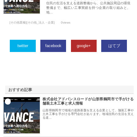
住民の生活を支える道路整備から、公共施設周辺の環境
整備まで、幅広い工事実績を持つ企業の取り組みと、
地…
[その他業種][その他_法人・企業]
0views
twitter
facebook
google+
はてブ
おすすめ記事
株式会社アドバンスロードが山形県鶴岡市で手がける
1
舗装土木工事と求人情報
山形県鶴岡市で地域の道路基盤を支える企業として、舗装工事や
土木工事を手がける専門会社があります。地域住民の生活を支え
る道…