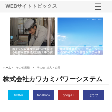
WEBサイトトピックス
る舗
ホクシン設備株式会社が手がけ
株式会社東京シー・エム・シー
株
る給排水空調消火設備工事の実
のGISインフラ管理システム導
か
績と強み
入メリット
由
ホーム >
その他業種
>
その他_法人・企業
株式会社カワカミパワーシステム
twitter
facebook
google+
はてブ