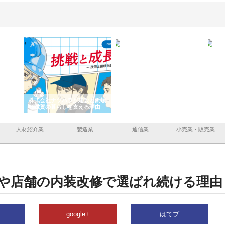
と三河
株式会社ナツハラが建設と鋲螺
株式会社メタルエースの企業サ
株式
外構空
で滋賀の暮らしを支える理由
イトが提供する充実した情報内
みを
容とは
人材紹介業
製造業
通信業
小売業・販売業
や店舗の内装改修で選ばれ続ける理由
google+
はてブ