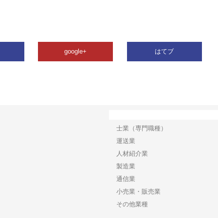
google+
はてブ
カテゴリー
士業（専門職種）
運送業
人材紹介業
製造業
通信業
小売業・販売業
その他業種