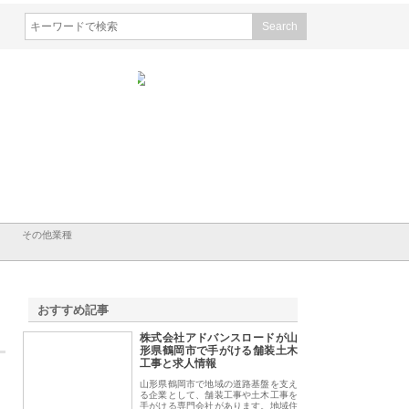
会社ＣＳＡの事業内容と強
株式会社山形道路が手がける舗
ホクシン設備株式会
徹底解説
装工事と土木技術の全容
る給排水空調消火設
績と強み
その他業種
おすすめ記事
株式会社アドバンスロードが山
1
形県鶴岡市で手がける舗装土木
工事と求人情報
山形県鶴岡市で地域の道路基盤を支え
る企業として、舗装工事や土木工事を
手がける専門会社があります。地域住