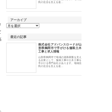
民の生活を支える道…
アーカイブ
メ
て
最近の記事
高
株式会社アドバンスロードが山
形県鶴岡市で手がける舗装土木
工事と求人情報
山形県鶴岡市で地域の道路基盤を支え
る企業として、舗装工事や土木工事を
手がける専門会社があります。地域住
民の生活を支える道…
モ