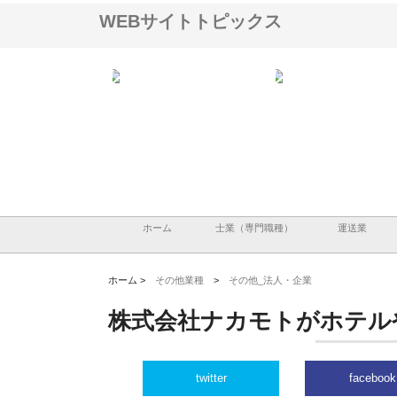
WEBサイトトピックス
ＯＮＯｃｏｍｐａｎｙ
株式会社アセットイノベーショ
庭楽株式会社が知多半島
ら広域配送を実現でき
ンのワンルーム投資で始める資
と名古屋で叶える理想の
産形成と老後準備
間
ホーム
士業（専門職種）
運送業
ホーム >
その他業種
>
その他_法人・企業
株式会社ナカモトがホテル
twitter
facebook