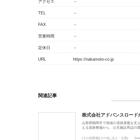
アクセス
－
TEL
－
FAX
－
営業時間
－
定休日
－
URL
https://nakamoto-co.jp
関連記事
株式会社アドバンスロード
山形県鶴岡市で地域の道路基盤を支
える道路整備から、公共施設周辺の
[その他業種][その他_法人・企業]
0vi