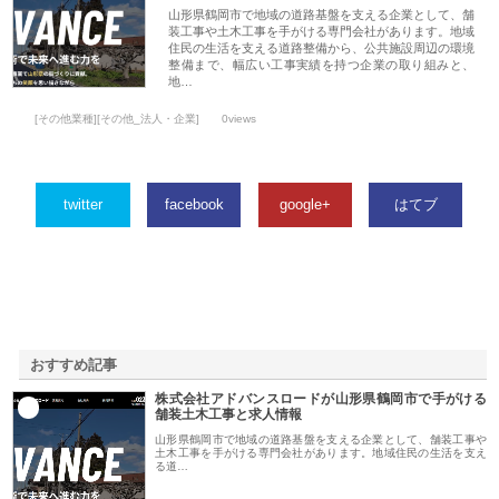
山形県鶴岡市で地域の道路基盤を支える企業として、舗
装工事や土木工事を手がける専門会社があります。地域
住民の生活を支える道路整備から、公共施設周辺の環境
整備まで、幅広い工事実績を持つ企業の取り組みと、
地…
[その他業種][その他_法人・企業]
0views
twitter
facebook
google+
はてブ
おすすめ記事
株式会社アドバンスロードが山形県鶴岡市で手がける
1
舗装土木工事と求人情報
山形県鶴岡市で地域の道路基盤を支える企業として、舗装工事や
土木工事を手がける専門会社があります。地域住民の生活を支え
る道…