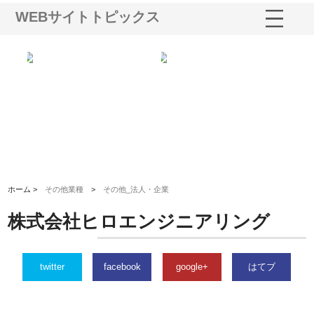
WEBサイトトピックス
る舗
ホクシン設備株式会社が手がけ
株式会社東京シー・エム・シー
株
る給排水空調消火設備工事の実
のGISインフラ管理システム導
か
績と強み
入メリット
由
ホーム >
その他業種
>
その他_法人・企業
株式会社ヒロエンジニアリング
twitter
facebook
google+
はてブ