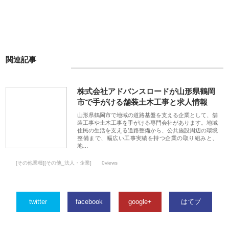
関連記事
株式会社アドバンスロードが山形県鶴岡
市で手がける舗装土木工事と求人情報
山形県鶴岡市で地域の道路基盤を支える企業として、舗
装工事や土木工事を手がける専門会社があります。地域
住民の生活を支える道路整備から、公共施設周辺の環境
整備まで、幅広い工事実績を持つ企業の取り組みと、
地…
[その他業種][その他_法人・企業]
0views
twitter
facebook
google+
はてブ