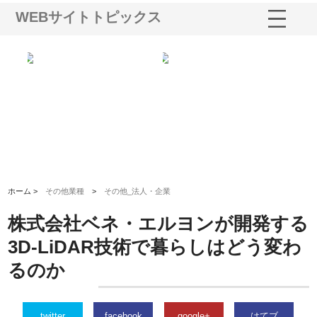
WEBサイトトピックス
多摩
有限会社松幸商店が手がける織
北海道軽金属株式会社がスノー
株
工事
ネームと下げ札の製造技術
フライとテーパーブロックの専
る
用ページを新設
ス
ホーム >
その他業種
>
その他_法人・企業
株式会社ベネ・エルヨンが開発する
3D-LiDAR技術で暮らしはどう変わ
るのか
twitter
facebook
google+
はてブ