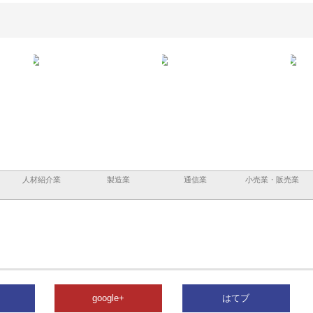
と三河
株式会社ナツハラが建設と鋲螺
株式会社メタルエースの企業サ
株式
外構空
で滋賀の暮らしを支える理由
イトが提供する充実した情報内
みを
容とは
人材紹介業
製造業
通信業
小売業・販売業
google+
はてブ