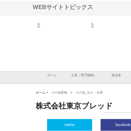
WEBサイトトピックス
ＯＮＯｃｏｍｐａｎｙ
株式会社アセットイノベーショ
庭楽株式会社が知多半島
ら広域配送を実現でき
ンのワンルーム投資で始める資
と名古屋で叶える理想の
産形成と老後準備
間
ホーム
士業（専門職種）
運送業
ホーム >
その他業種
>
その他_法人・企業
株式会社東京ブレッド
twitter
facebook