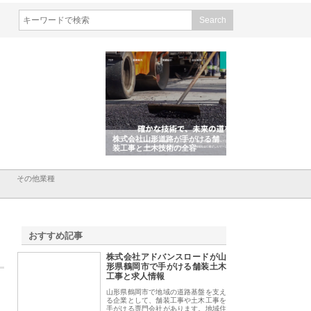
会社ＣＳＡの事業内容と強
株式会社山形道路が手がける舗
ホクシン設備株式会
徹底解説
装工事と土木技術の全容
る給排水空調消火設
績と強み
その他業種
おすすめ記事
株式会社アドバンスロードが山
1
形県鶴岡市で手がける舗装土木
工事と求人情報
山形県鶴岡市で地域の道路基盤を支え
る企業として、舗装工事や土木工事を
手がける専門会社があります。地域住