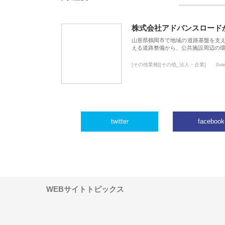
株式会社アドバンスロード
山形県鶴岡市で地域の道路基盤を支
える道路整備から、公共施設周辺の
[その他業種][その他_法人・企業]
0vi
twitter
facebook
WEBサイトトピックス