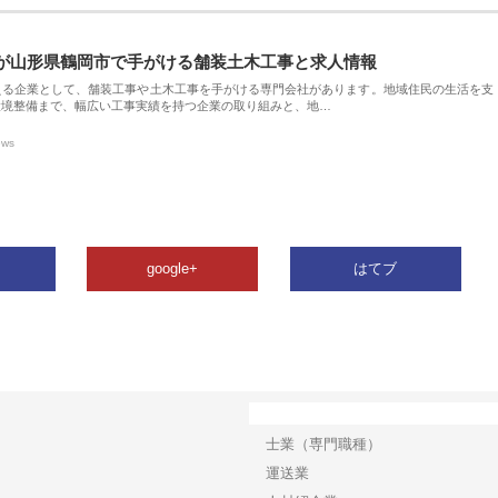
が山形県鶴岡市で手がける舗装土木工事と求人情報
える企業として、舗装工事や土木工事を手がける専門会社があります。地域住民の生活を支
環境整備まで、幅広い工事実績を持つ企業の取り組みと、地…
ews
google+
はてブ
カテゴリー
士業（専門職種）
運送業