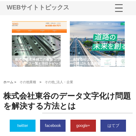
WEBサイトトピックス
選ば
株式会社名神精工の最新ニュー
有限会社エム・ビルドが南多摩
有
ルの
スリリース一覧と注目トピック
で選ばれる道路舗装と土木工事
ネ
の実力
ホーム >
その他業種
>
その他_法人・企業
株式会社東谷のデータ文字化け問題
を解決する方法とは
twitter
facebook
google+
はてブ