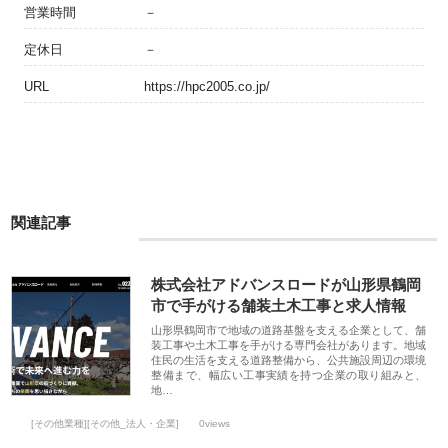
営業時間
－
定休日
－
URL
https://hpc2005.co.jp/
関連記事
株式会社アドバンスロードが山形県鶴岡
市で手がける舗装土木工事と求人情報
山形県鶴岡市で地域の道路基盤を支える企業として、舗
装工事や土木工事を手がける専門会社があります。地域
住民の生活を支える道路整備から、公共施設周辺の環境
整備まで、幅広い工事実績を持つ企業の取り組みと、
地…
[その他業種][その他_法人・企業]
0views