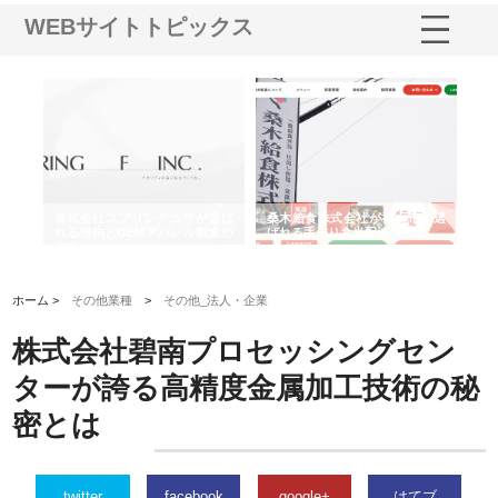
WEBサイトトピックス
や店
株式会社スプリングエフが選ば
桑木給食株式会社が福山市で選
株
る理
れる理由とOEMアパレル製造の
ばれる手作り弁当配達の理由
れ
強み
ホーム >
その他業種
>
その他_法人・企業
株式会社碧南プロセッシングセン
ターが誇る高精度金属加工技術の秘
密とは
twitter
facebook
google+
はてブ