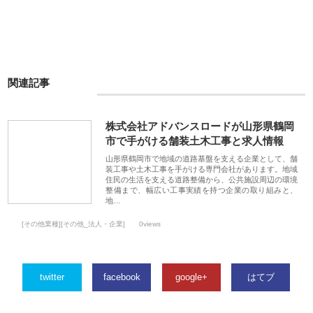
関連記事
株式会社アドバンスロードが山形県鶴岡
市で手がける舗装土木工事と求人情報
山形県鶴岡市で地域の道路基盤を支える企業として、舗
装工事や土木工事を手がける専門会社があります。地域
住民の生活を支える道路整備から、公共施設周辺の環境
整備まで、幅広い工事実績を持つ企業の取り組みと、
地…
[その他業種][その他_法人・企業]
0views
twitter
facebook
google+
はてブ