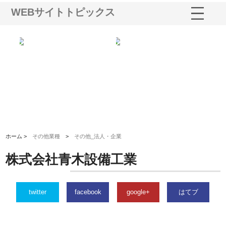
WEBサイトトピックス
シー
株式会社アクアスペースが水中
株式会社地盤調査事務所が選ば
株
ム導
から陸上まで一貫施工できる理
れ続ける理由と建設コンサルの
ス
由
強み
ホーム >
その他業種
>
その他_法人・企業
株式会社青木設備工業
twitter
facebook
google+
はてブ