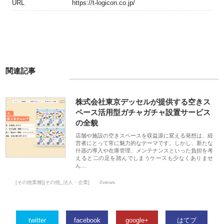
URL
https://t-logicon.co.jp/
関連記事
株式会社東京デッセルが提供する空きス
ペース活用型ガチャガチャ設置サービス
の全貌
店舗や施設の空きスペースを収益源に変える発想は、経
営者にとって常に魅力的なテーマです。しかし、新たな
什器の導入や在庫管理、メンテナンスといった負担を考
えると二の足を踏んでしまうケースも少なくありませ
ん…
[その他業種][その他_法人・企業]
0views
twitter
facebook
google+
はてブ