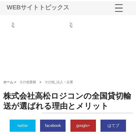
WEBサイトトピックス
と強
株式会社山形道路が手がける舗
ホクシン設備株式会社が手がけ
株
装工事と土木技術の全容
る給排水空調消火設備工事の実
の
績と強み
入
ホーム >
その他業種
>
その他_法人・企業
株式会社高松ロジコンの全国貸切輸
送が選ばれる理由とメリット
twitter
facebook
google+
はてブ