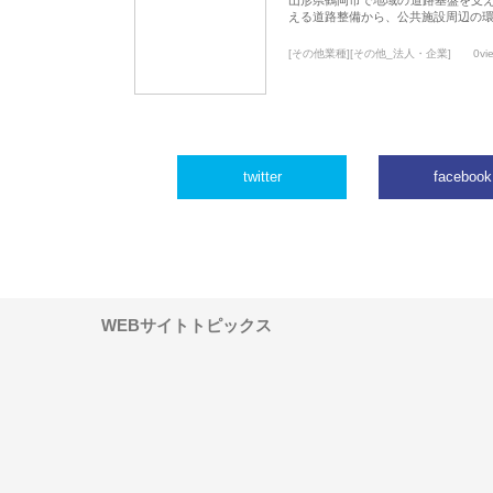
える道路整備から、公共施設周辺の
[その他業種][その他_法人・企業]
0vi
twitter
facebook
WEBサイトトピックス