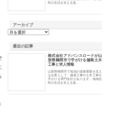
民の生活を支える道…
アーカイブ
最近の記事
株式会社アドバンスロードが山
空
形県鶴岡市で手がける舗装土木
工事と求人情報
に
山形県鶴岡市で地域の道路基盤を支え
る
る企業として、舗装工事や土木工事を
手がける専門会社があります。地域住
民の生活を支える道…
ェ