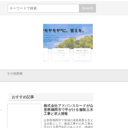
会社メタルエースの企業サ
株式会社ＣＳＡの事業内容と強
株式会社山形道路が
が提供する充実した情報内
みを徹底解説
装工事と土木技術の
は
その他業種
おすすめ記事
株式会社アドバンスロードが山
1
形県鶴岡市で手がける舗装土木
工事と求人情報
山形県鶴岡市で地域の道路基盤を支え
る企業として、舗装工事や土木工事を
手がける専門会社があります。地域住