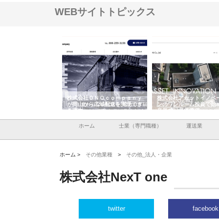
WEBサイトトピックス
翔栄が草津市で担う建
株式会社ＯＮＯｃｏｍｐａｎｙ
株式会社アセットイノベ
事の現場力と信頼性
が岡山から広域配送を実現でき
ンのワンルーム投資で始
る理由
産形成と老後準備
ホーム
士業（専門職種）
運送業
ホーム >
その他業種
>
その他_法人・企業
株式会社NexT one
twitter
facebook