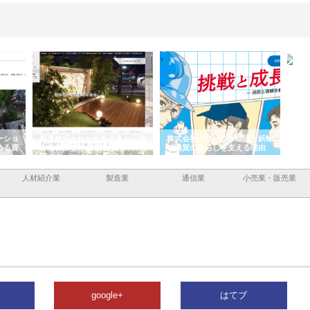
ーショ
庭楽株式会社が知多半島と三河
株式会社ナツハラが建設と鋲螺
株式
める資
と名古屋で叶える理想の外構空
で滋賀の暮らしを支える理由
イト
間
容と
人材紹介業
製造業
通信業
小売業・販売業
google+
はてブ