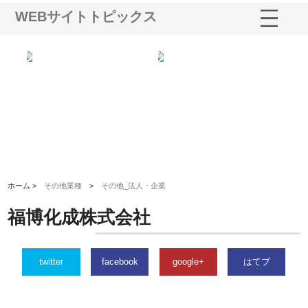
WEBサイトトピックス
選ば
株式会社名神精工の最新ニュー
有限会社エム・ビルドが南多摩
有
ルの
スリリース一覧と注目トピック
で選ばれる道路舗装と土木工事
ネ
の実力
ホーム >
その他業種
>
その他_法人・企業
福博化成株式会社
twitter
facebook
google+
はてブ