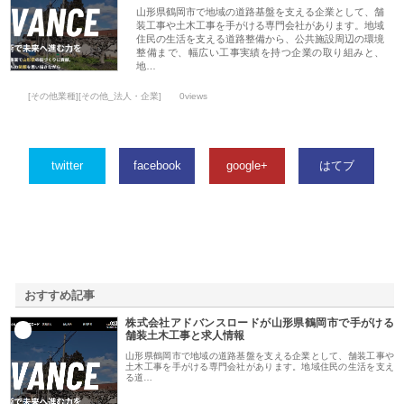
山形県鶴岡市で地域の道路基盤を支える企業として、舗
装工事や土木工事を手がける専門会社があります。地域
住民の生活を支える道路整備から、公共施設周辺の環境
整備まで、幅広い工事実績を持つ企業の取り組みと、
地…
[その他業種][その他_法人・企業]
0views
twitter
facebook
google+
はてブ
おすすめ記事
株式会社アドバンスロードが山形県鶴岡市で手がける
1
舗装土木工事と求人情報
山形県鶴岡市で地域の道路基盤を支える企業として、舗装工事や
土木工事を手がける専門会社があります。地域住民の生活を支え
る道…