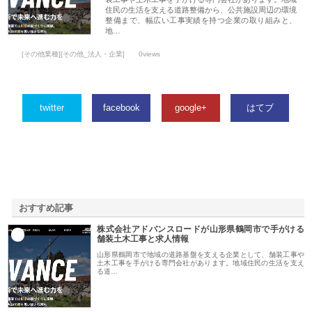
住民の生活を支える道路整備から、公共施設周辺の環境
整備まで、幅広い工事実績を持つ企業の取り組みと、
地…
[その他業種][その他_法人・企業]
0views
twitter
facebook
google+
はてブ
おすすめ記事
株式会社アドバンスロードが山形県鶴岡市で手がける
1
舗装土木工事と求人情報
山形県鶴岡市で地域の道路基盤を支える企業として、舗装工事や
土木工事を手がける専門会社があります。地域住民の生活を支え
る道…