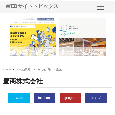
WEBサイトトピックス
ノー
株式会社耕文社が品川で実現す
株式会社ナカモトがホテルや店
株
の専
る販促物製作から配送までワン
舗の内装改修で選ばれ続ける理
れ
ストップ対応
由
強
ホーム >
その他業種
>
その他_法人・企業
豊商株式会社
twitter
facebook
google+
はてブ