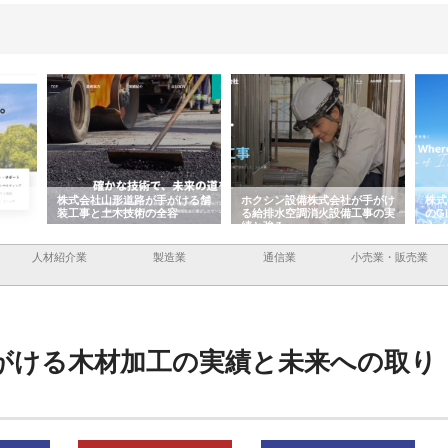
ける舗
ホクシン設備株式会社が手がけ
株式会社東京シー・エム・シー
株式
る給排水空調消火設備工事の実
のGISインフラ管理システム導
から
績と強み
入メリット
由
人材紹介業
製造業
通信業
小売業・販売業
がける木材加工の実績と未来への取り