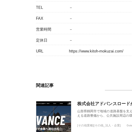
TEL
－
FAX
－
営業時間
－
定休日
－
URL
https://www.kitoh-mokuzai.com/
関連記事
株式会社アドバンスロード
山形県鶴岡市で地域の道路基盤を支
える道路整備から、公共施設周辺の
[その他業種][その他_法人・企業]
0vi