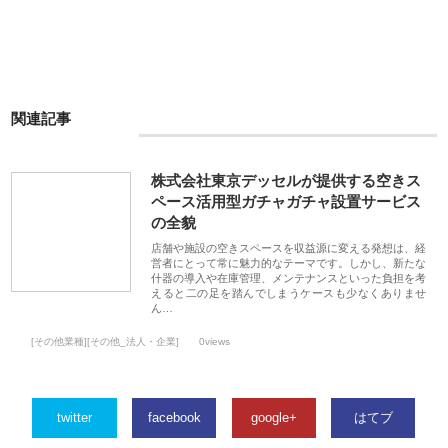
関連記事
株式会社東京デッセルが提供する空きス
ペース活用型ガチャガチャ設置サービス
の全貌
店舗や施設の空きスペースを収益源に変える発想は、経
営者にとって常に魅力的なテーマです。しかし、新たな
什器の導入や在庫管理、メンテナンスといった負担を考
えると二の足を踏んでしまうケースも少なくありませ
ん…
[その他業種][その他_法人・企業]
0views
twitter
facebook
google+
はてブ