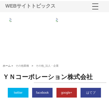
WEBサイトトピックス
う建
株式会社ＯＮＯｃｏｍｐａｎｙ
株式会社アセットイノベーショ
庭
性
が岡山から広域配送を実現でき
ンのワンルーム投資で始める資
と
る理由
産形成と老後準備
間
ホーム >
その他業種
>
その他_法人・企業
ＹＮコーポレーション株式会社
twitter
facebook
google+
はてブ