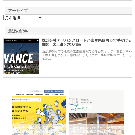
アーカイブ
最近の記事
株式会社アドバンスロードが山形県鶴岡市で手がける
舗装土木工事と求人情報
山形県鶴岡市で地域の道路基盤を支える企業として、舗装工事や
土木工事を手がける専門会社があります。地域住民の生活を支え
る道…
ノー
株式会社耕文社が品川で実現す
株式会社ナカモトがホテルや店
株
の専
る販促物製作から配送までワン
舗の内装改修で選ばれ続ける理
れ