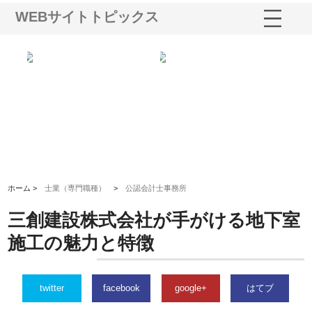
WEBサイトトピックス
業サ
株式会社ＣＳＡの事業内容と強
株式会社山形道路が手がける舗
ホ
報内
みを徹底解説
装工事と土木技術の全容
る
績
ホーム >
士業（専門職種）
>
公認会計士事務所
三創建設株式会社が手がける地下室
施工の魅力と特徴
twitter
facebook
google+
はてブ