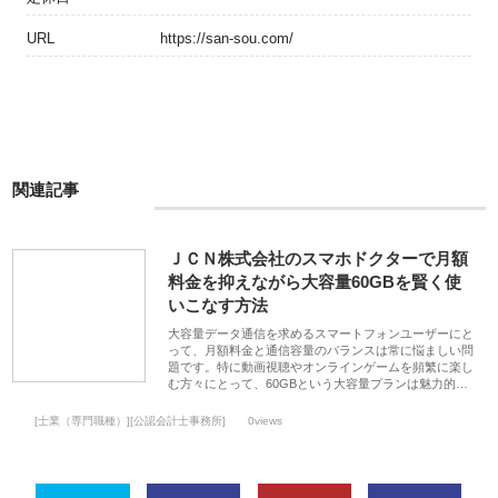
URL
https://san-sou.com/
関連記事
ＪＣＮ株式会社のスマホドクターで月額
料金を抑えながら大容量60GBを賢く使
いこなす方法
大容量データ通信を求めるスマートフォンユーザーにと
って、月額料金と通信容量のバランスは常に悩ましい問
題です。特に動画視聴やオンラインゲームを頻繁に楽し
む方々にとって、60GBという大容量プランは魅力的…
[士業（専門職種）][公認会計士事務所]
0views