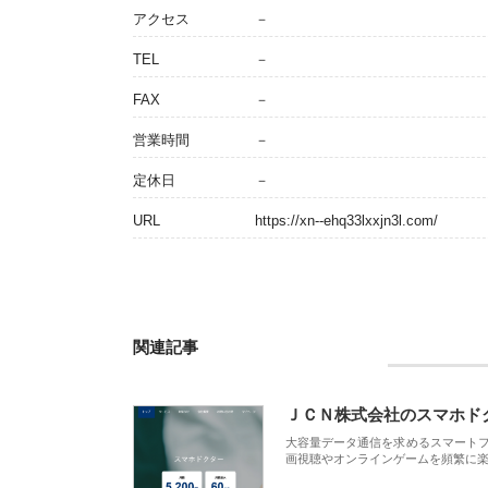
アクセス
－
TEL
－
FAX
－
営業時間
－
定休日
－
URL
https://xn--ehq33lxxjn3l.com/
関連記事
ＪＣＮ株式会社のスマホド
大容量データ通信を求めるスマート
画視聴やオンラインゲームを頻繁に楽