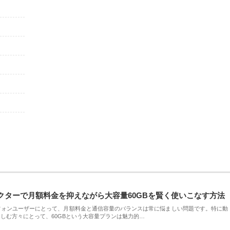
クターで月額料金を抑えながら大容量60GBを賢く使いこなす方法
フォンユーザーにとって、月額料金と通信容量のバランスは常に悩ましい問題です。特に動
しむ方々にとって、60GBという大容量プランは魅力的…