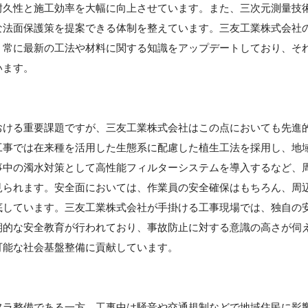
耐久性と施工効率を大幅に向上させています。また、三次元測量技
な法面保護策を提案できる体制を整えています。三友工業株式会社
、常に最新の工法や材料に関する知識をアップデートしており、そ
います。
】
おける重要課題ですが、三友工業株式会社はこの点においても先進
工事では在来種を活用した生態系に配慮した植生工法を採用し、地
事中の濁水対策として高性能フィルターシステムを導入するなど、
見られます。安全面においては、作業員の安全確保はもちろん、周
底しています。三友工業株式会社が手掛ける工事現場では、独自の
期的な安全教育が行われており、事故防止に対する意識の高さが伺
可能な社会基盤整備に貢献しています。
フラ整備である一方、工事中は騒音や交通規制などで地域住民に影