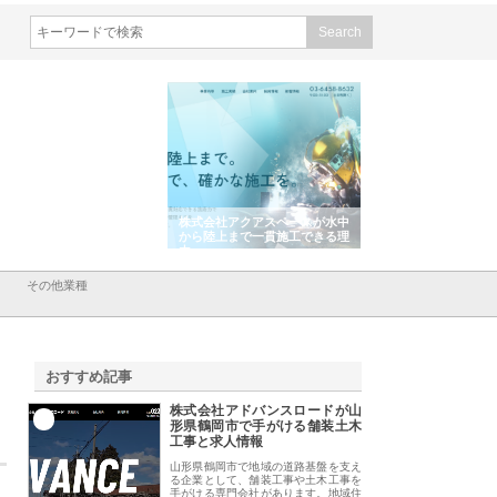
会社アクアスペースが水中
株式会社地盤調査事務所が選ば
株式会社名神精工の
陸上まで一貫施工できる理
れ続ける理由と建設コンサルの
スリリース一覧と注
強み
その他業種
おすすめ記事
株式会社アドバンスロードが山
1
形県鶴岡市で手がける舗装土木
工事と求人情報
山形県鶴岡市で地域の道路基盤を支え
る企業として、舗装工事や土木工事を
手がける専門会社があります。地域住