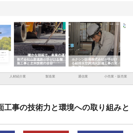
ける舗
ホクシン設備株式会社が手がけ
株式会社東京シー・エム・シー
株式
る給排水空調消火設備工事の実
のGISインフラ管理システム導
から
績と強み
入メリット
由
人材紹介業
製造業
通信業
小売業・販売業
面工事の技術力と環境への取り組みと