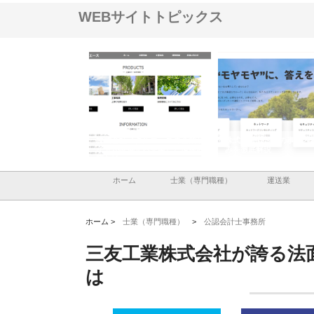
WEBサイトトピックス
メタルエースの企業サ
株式会社ＣＳＡの事業内容と強
株式会社山形道路が手が
供する充実した情報内
みを徹底解説
装工事と土木技術の全容
ホーム
士業（専門職種）
運送業
ホーム >
士業（専門職種）
>
公認会計士事務所
三友工業株式会社が誇る法
は