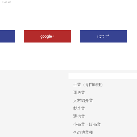
0views
google+
はてブ
カテゴリー
士業（専門職種）
運送業
人材紹介業
製造業
通信業
小売業・販売業
その他業種