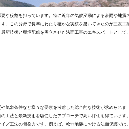
重要な役割を担っています。特に近年の気候変動による豪雨や地震
ます。この分野で長年にわたり確かな実績を築いてきたのが
三友工
、最新技術と環境配慮を両立させた法面工事のエキスパートとして
質や気象条件など様々な要素を考慮した総合的な技術が求められま
自の工法と最新技術を駆使したアプローチで高い評価を得ています
マイズ工法の開発力です。例えば、軟弱地盤における法面保護では