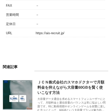
FAX
－
営業時間
－
定休日
－
URL
https://ais-recruit.jp/
関連記事
ＪＣＮ株式会社のスマホドクターで月額
料金を抑えながら大容量60GBを賢く使
いこなす方法
大容量データ通信を求めるスマートフォンユーザーにと
って、月額料金と通信容量のバランスは常に悩ましい問
題です。特に動画視聴やオンラインゲームを頻繁に楽し
む方々にとって、60GBという大容量プランは魅力的…