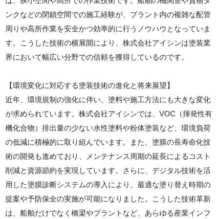
は、狭小空間や高所での作業技術です。船舶の機関室や貨物タ
ンクなどの閉鎖空間での施工経験が、プラント内の複雑な配管
周りや高所作業を安全かつ効率的に行うノウハウとなっていま
す。こうした技術の横展開により、株式会社アイシンは塗装業
界において幅広い分野での信頼を獲得しているのです。
【環境変化に対応する塗装技術の進化と将来展望】
近年、環境規制の強化に伴い、塗料や施工方法にも大きな変化
が求められています。株式会社アイシンでは、VOC（揮発性有
機化合物）排出量の少ない水性塗料や粉体塗装など、環境負荷
の低減に積極的に取り組んでいます。また、塗膜の長寿命化技
術の開発も進めており、メンテナンス周期の延長によるコスト
削減と資源節約を実現しています。さらに、デジタル技術を活
用した塗膜診断システムの導入により、最適な塗り替え時期の
提案や予防保全の実施が可能になりました。こうした技術革新
は、船舶だけでなく橋梁やプラントなど、あらゆる産業インフ