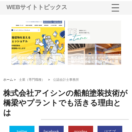
WEBサイトトピックス
ノー
株式会社耕文社が品川で実現す
株式会社ナカモトがホテルや店
株
の専
る販促物製作から配送までワン
舗の内装改修で選ばれ続ける理
れ
ストップ対応
由
強
ホーム >
士業（専門職種）
>
公認会計士事務所
株式会社アイシンの船舶塗装技術が
橋梁やプラントでも活きる理由と
は
twitter
facebook
google+
はてブ