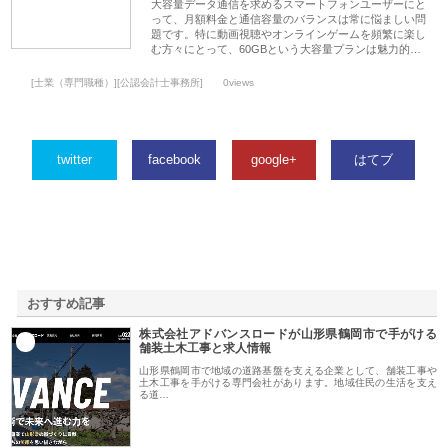
大容量データ通信を求めるスマートフォンユーザーにと
って、月額料金と通信容量のバランスは常に悩ましい問
題です。特に動画視聴やオンラインゲームを頻繁に楽し
む方々にとって、60GBという大容量プランは魅力的…
[士業（専門職種）][公認会計士事務所]
0views
twitter
facebook
google+
はてブ
おすすめ記事
株式会社アドバンスロードが山形県鶴岡市で手がける
1
舗装土木工事と求人情報
山形県鶴岡市で地域の道路基盤を支える企業として、舗装工事や
土木工事を手がける専門会社があります。地域住民の生活を支え
る道…