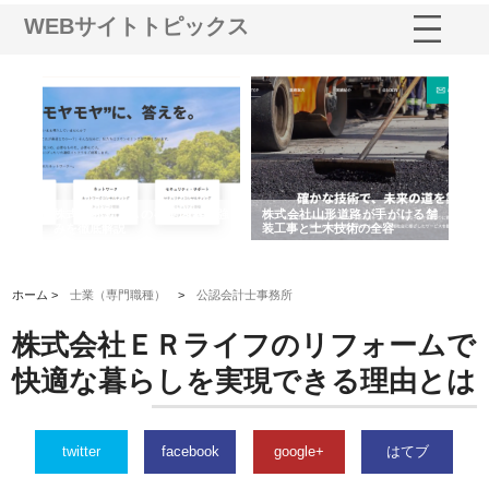
WEBサイトトピックス
業サ
株式会社ＣＳＡの事業内容と強
株式会社山形道路が手がける舗
ホ
報内
みを徹底解説
装工事と土木技術の全容
る
績
ホーム >
士業（専門職種）
>
公認会計士事務所
株式会社ＥＲライフのリフォームで
快適な暮らしを実現できる理由とは
twitter
facebook
google+
はてブ